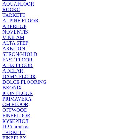
AQUAFLOOR
ROCKO
TARKETT
ALPINE FLOOR
ABERHOF
NOVENTIS
VINILAM
ALTA STEP
ARBITON
STRONGHOLD
FAST FLOOR
ALIX FLOOR
ADELAR
DAMY FLOOR
DOLCE FLOORING
BRONIX
ICON FLOOR
PRIMAVERA
CM FLOOR
OFFWOOD
FINEFLOOR
КУБЕРПОЛ
ПВХ плитка
TARKETT
FINEFLEX