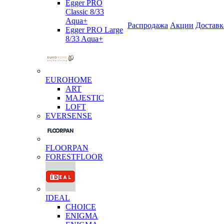
Egger PRO
Classic 8/33
Aqua+
Распродажа
Акции
Доставк
Egger PRO Large
8/33 Aqua+
EUROHOME
ART
MAJESTIC
LOFT
EVERSENSE
FLOORPAN
FORESTFLOOR
IDEAL
CHOICE
ENIGMA