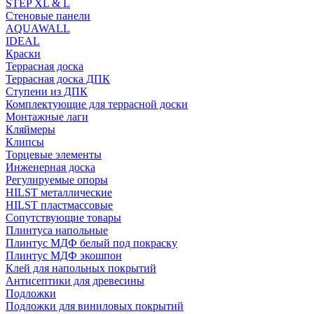
STEP XL & L
Стеновые панели
AQUAWALL
IDEAL
Краски
Террасная доска
Террасная доска ДПК
Ступени из ДПК
Комплектующие для террасной доски
Монтажные лаги
Кляймеры
Клипсы
Торцевые элементы
Инженерная доска
Регулируемые опоры
HILST металлические
HILST пластмассовые
Сопутствующие товары
Плинтуса напольные
Плинтус МДФ белый под покраску
Плинтус МДФ экошпон
Клей для напольных покрытий
Антисептики для древесины
Подложки
Подложки для виниловых покрытий