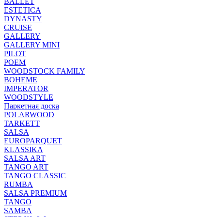
BALLET
ESTETICA
DYNASTY
CRUISE
GALLERY
GALLERY MINI
PILOT
POEM
WOODSTOCK FAMILY
BOHEME
IMPERATOR
WOODSTYLE
Паркетная доска
POLARWOOD
TARKETT
SALSA
EUROPARQUET
KLASSIKA
SALSA ART
TANGO ART
TANGO CLASSIC
RUMBA
SALSA PREMIUM
TANGO
SAMBA