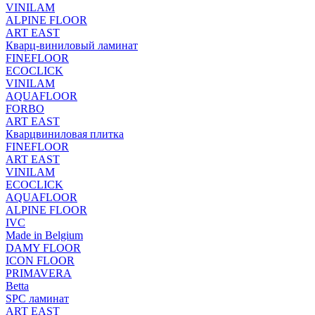
VINILAM
ALPINE FLOOR
ART EAST
Кварц-виниловый ламинат
FINEFLOOR
ECOCLICK
VINILAM
AQUAFLOOR
FORBO
ART EAST
Кварцвиниловая плитка
FINEFLOOR
ART EAST
VINILAM
ECOCLICK
AQUAFLOOR
ALPINE FLOOR
IVC
Made in Belgium
DAMY FLOOR
ICON FLOOR
PRIMAVERA
Betta
SPC ламинат
ART EAST