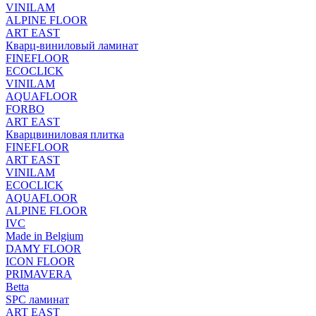
VINILAM
ALPINE FLOOR
ART EAST
Кварц-виниловый ламинат
FINEFLOOR
ECOCLICK
VINILAM
AQUAFLOOR
FORBO
ART EAST
Кварцвиниловая плитка
FINEFLOOR
ART EAST
VINILAM
ECOCLICK
AQUAFLOOR
ALPINE FLOOR
IVC
Made in Belgium
DAMY FLOOR
ICON FLOOR
PRIMAVERA
Betta
SPC ламинат
ART EAST