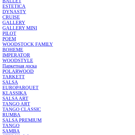
BALLET
ESTETICA
DYNASTY
CRUISE
GALLERY
GALLERY MINI
PILOT
POEM
WOODSTOCK FAMILY
BOHEME
IMPERATOR
WOODSTYLE
Паркетная доска
POLARWOOD
TARKETT
SALSA
EUROPARQUET
KLASSIKA
SALSA ART
TANGO ART
TANGO CLASSIC
RUMBA
SALSA PREMIUM
TANGO
SAMBA