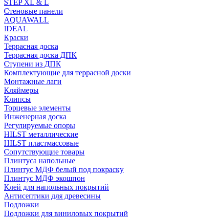
STEP XL & L
Стеновые панели
AQUAWALL
IDEAL
Краски
Террасная доска
Террасная доска ДПК
Ступени из ДПК
Комплектующие для террасной доски
Монтажные лаги
Кляймеры
Клипсы
Торцевые элементы
Инженерная доска
Регулируемые опоры
HILST металлические
HILST пластмассовые
Сопутствующие товары
Плинтуса напольные
Плинтус МДФ белый под покраску
Плинтус МДФ экошпон
Клей для напольных покрытий
Антисептики для древесины
Подложки
Подложки для виниловых покрытий