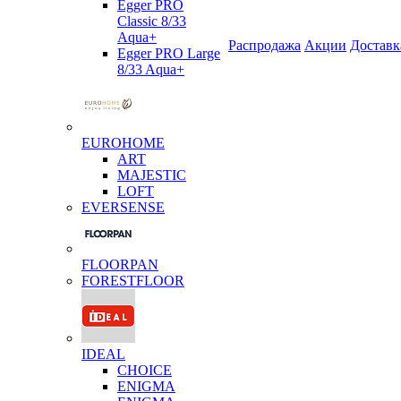
Egger PRO
Classic 8/33
Aqua+
Распродажа
Акции
Доставк
Egger PRO Large
8/33 Aqua+
EUROHOME
ART
MAJESTIC
LOFT
EVERSENSE
FLOORPAN
FORESTFLOOR
IDEAL
CHOICE
ENIGMA