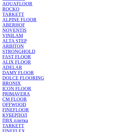
AQUAFLOOR
ROCKO
TARKETT
ALPINE FLOOR
ABERHOF
NOVENTIS
VINILAM
ALTA STEP
ARBITON
STRONGHOLD
FAST FLOOR
ALIX FLOOR
ADELAR
DAMY FLOOR
DOLCE FLOORING
BRONIX
ICON FLOOR
PRIMAVERA
CM FLOOR
OFFWOOD
FINEFLOOR
КУБЕРПОЛ
ПВХ плитка
TARKETT
FINEFLEX