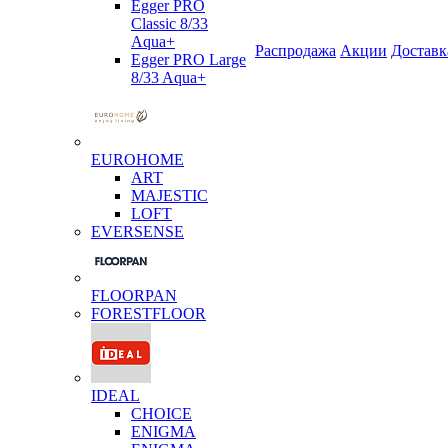
Egger PRO
Classic 8/33
Aqua+
Распродажа
Акции
Доставк
Egger PRO Large
8/33 Aqua+
EUROHOME
ART
MAJESTIC
LOFT
EVERSENSE
FLOORPAN
FORESTFLOOR
IDEAL
CHOICE
ENIGMA