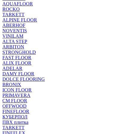
AQUAFLOOR
ROCKO
TARKETT
ALPINE FLOOR
ABERHOF
NOVENTIS
VINILAM
ALTA STEP
ARBITON
STRONGHOLD
FAST FLOOR
ALIX FLOOR
ADELAR
DAMY FLOOR
DOLCE FLOORING
BRONIX
ICON FLOOR
PRIMAVERA
CM FLOOR
OFFWOOD
FINEFLOOR
КУБЕРПОЛ
ПВХ плитка
TARKETT
FINEFLEX