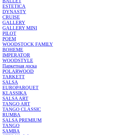
BALLET
ESTETICA
DYNASTY
CRUISE
GALLERY
GALLERY MINI
PILOT
POEM
WOODSTOCK FAMILY
BOHEME
IMPERATOR
WOODSTYLE
Паркетная доска
POLARWOOD
TARKETT
SALSA
EUROPARQUET
KLASSIKA
SALSA ART
TANGO ART
TANGO CLASSIC
RUMBA
SALSA PREMIUM
TANGO
SAMBA