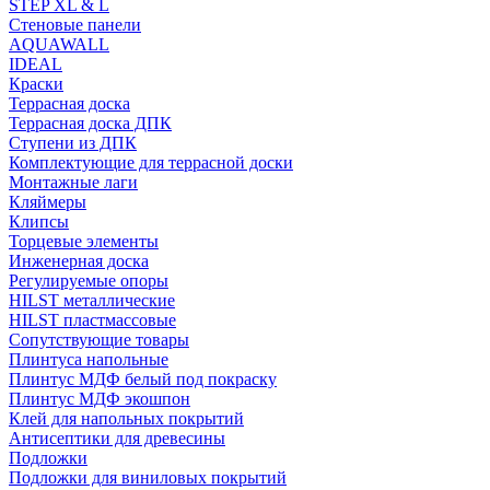
STEP XL & L
Стеновые панели
AQUAWALL
IDEAL
Краски
Террасная доска
Террасная доска ДПК
Ступени из ДПК
Комплектующие для террасной доски
Монтажные лаги
Кляймеры
Клипсы
Торцевые элементы
Инженерная доска
Регулируемые опоры
HILST металлические
HILST пластмассовые
Сопутствующие товары
Плинтуса напольные
Плинтус МДФ белый под покраску
Плинтус МДФ экошпон
Клей для напольных покрытий
Антисептики для древесины
Подложки
Подложки для виниловых покрытий