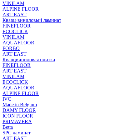
VINILAM
ALPINE FLOOR
ART EAST
Кварц-виниловый ламинат
FINEFLOOR
ECOCLICK
VINILAM
AQUAFLOOR
FORBO
ART EAST
Кварцвиниловая плитка
FINEFLOOR
ART EAST
VINILAM
ECOCLICK
AQUAFLOOR
ALPINE FLOOR
IVC
Made in Belgium
DAMY FLOOR
ICON FLOOR
PRIMAVERA
Betta
SPC ламинат
ART EAST