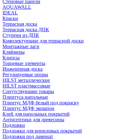
Стеновые панели
AQUAWALL
IDEAL
Краски
Террасная доска
Террасная доска ДПК
Ступени из ДПК
Комплектующие для террасной доски
Монтажные лаги
Кляймеры
Клипсы
Торцевые элементы
Инженерная доска
Регулируемые опоры
HILST металлические
HILST пластмассовые
Сопутствующие товары
Плинтуса напольные
Плинтус МДФ белый под покраску
Плинтус МДФ экошпон
Клей для напольных покрытий
Антисептики для древесины
Подложки
Подложки для виниловых покрытий
Подложки под ламинат