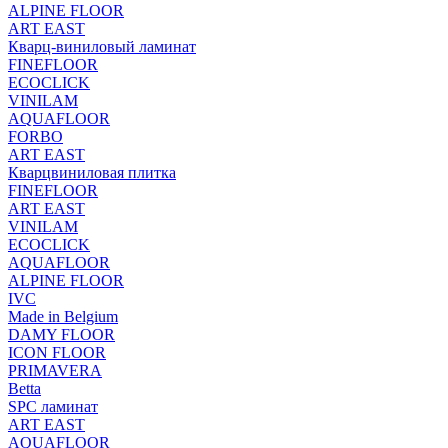
ALPINE FLOOR
ART EAST
Кварц-виниловый ламинат
FINEFLOOR
ECOCLICK
VINILAM
AQUAFLOOR
FORBO
ART EAST
Кварцвиниловая плитка
FINEFLOOR
ART EAST
VINILAM
ECOCLICK
AQUAFLOOR
ALPINE FLOOR
IVC
Made in Belgium
DAMY FLOOR
ICON FLOOR
PRIMAVERA
Betta
SPC ламинат
ART EAST
AQUAFLOOR