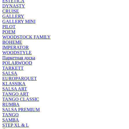
ESTETICA
DYNASTY
CRUISE
GALLERY
GALLERY MINI
PILOT
POEM
WOODSTOCK FAMILY
BOHEME
IMPERATOR
WOODSTYLE
Паркетная доска
POLARWOOD
TARKETT
SALSA
EUROPARQUET
KLASSIKA
SALSA ART
TANGO ART
TANGO CLASSIC
RUMBA
SALSA PREMIUM
TANGO
SAMBA
STEP XL & L