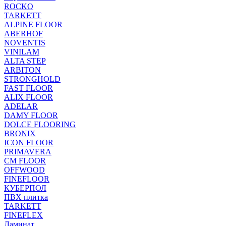
ROCKO
TARKETT
ALPINE FLOOR
ABERHOF
NOVENTIS
VINILAM
ALTA STEP
ARBITON
STRONGHOLD
FAST FLOOR
ALIX FLOOR
ADELAR
DAMY FLOOR
DOLCE FLOORING
BRONIX
ICON FLOOR
PRIMAVERA
CM FLOOR
OFFWOOD
FINEFLOOR
КУБЕРПОЛ
ПВХ плитка
TARKETT
FINEFLEX
Ламинат