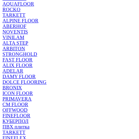
AQUAFLOOR
ROCKO
TARKETT
ALPINE FLOOR
ABERHOF
NOVENTIS
VINILAM
ALTA STEP
ARBITON
STRONGHOLD
FAST FLOOR
ALIX FLOOR
ADELAR
DAMY FLOOR
DOLCE FLOORING
BRONIX
ICON FLOOR
PRIMAVERA
CM FLOOR
OFFWOOD
FINEFLOOR
КУБЕРПОЛ
ПВХ плитка
TARKETT
FINEFLEX