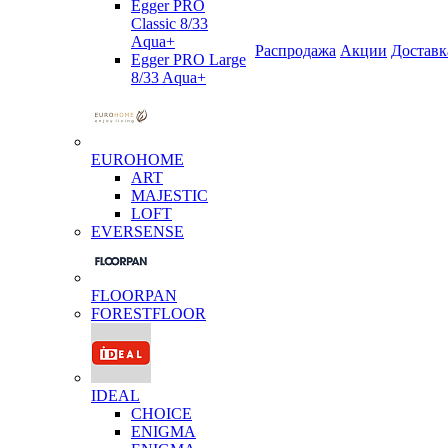
Egger PRO
Classic 8/33
Aqua+
Распродажа
Акции
Доставк
Egger PRO Large
8/33 Aqua+
EUROHOME
ART
MAJESTIC
LOFT
EVERSENSE
FLOORPAN
FORESTFLOOR
IDEAL
CHOICE
ENIGMA