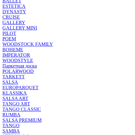
BALLET
ESTETICA
DYNASTY
CRUISE
GALLERY
GALLERY MINI
PILOT
POEM
WOODSTOCK FAMILY
BOHEME
IMPERATOR
WOODSTYLE
Паркетная доска
POLARWOOD
TARKETT
SALSA
EUROPARQUET
KLASSIKA
SALSA ART
TANGO ART
TANGO CLASSIC
RUMBA
SALSA PREMIUM
TANGO
SAMBA