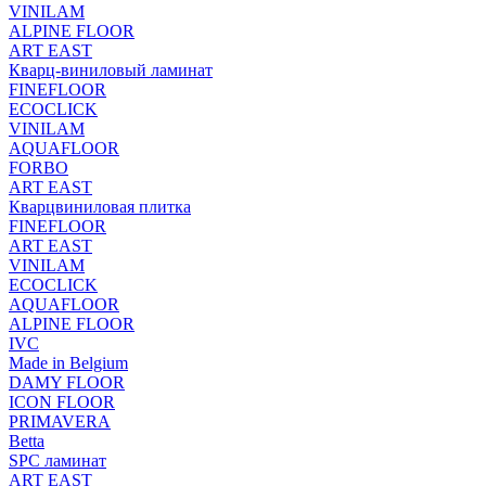
VINILAM
ALPINE FLOOR
ART EAST
Кварц-виниловый ламинат
FINEFLOOR
ECOCLICK
VINILAM
AQUAFLOOR
FORBO
ART EAST
Кварцвиниловая плитка
FINEFLOOR
ART EAST
VINILAM
ECOCLICK
AQUAFLOOR
ALPINE FLOOR
IVC
Made in Belgium
DAMY FLOOR
ICON FLOOR
PRIMAVERA
Betta
SPC ламинат
ART EAST