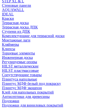
STEP XL & L
Стеновые панели
AQUAWALL
IDEAL
Краски
Террасная доска
Террасная доска ДПК
Ступени из ДПК
Комплектующие для террасной доски
Монтажные лаги
Кляймеры
Клипсы
Торцевые элементы
Инженерная доска
Регулируемые опоры
HILST металлические
HILST пластмассовые
Сопутствующие товары
Плинтуса напольные
Плинтус МДФ белый под покраску
Плинтус МДФ экошпон
Клей для напольных покрытий
Антисептики для древесины
Подложки
Подложки для виниловых покрытий