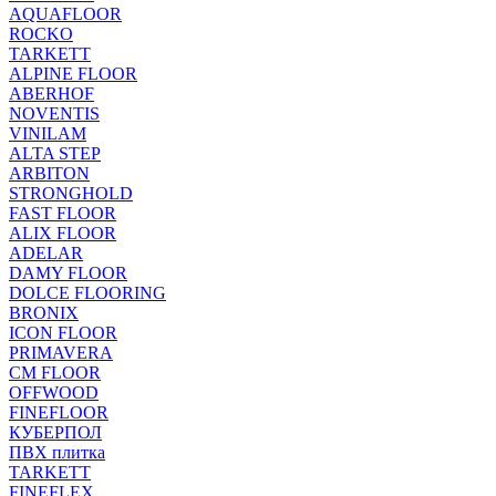
AQUAFLOOR
ROCKO
TARKETT
ALPINE FLOOR
ABERHOF
NOVENTIS
VINILAM
ALTA STEP
ARBITON
STRONGHOLD
FAST FLOOR
ALIX FLOOR
ADELAR
DAMY FLOOR
DOLCE FLOORING
BRONIX
ICON FLOOR
PRIMAVERA
CM FLOOR
OFFWOOD
FINEFLOOR
КУБЕРПОЛ
ПВХ плитка
TARKETT
FINEFLEX