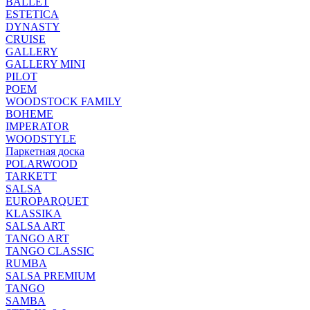
BALLET
ESTETICA
DYNASTY
CRUISE
GALLERY
GALLERY MINI
PILOT
POEM
WOODSTOCK FAMILY
BOHEME
IMPERATOR
WOODSTYLE
Паркетная доска
POLARWOOD
TARKETT
SALSA
EUROPARQUET
KLASSIKA
SALSA ART
TANGO ART
TANGO CLASSIC
RUMBA
SALSA PREMIUM
TANGO
SAMBA