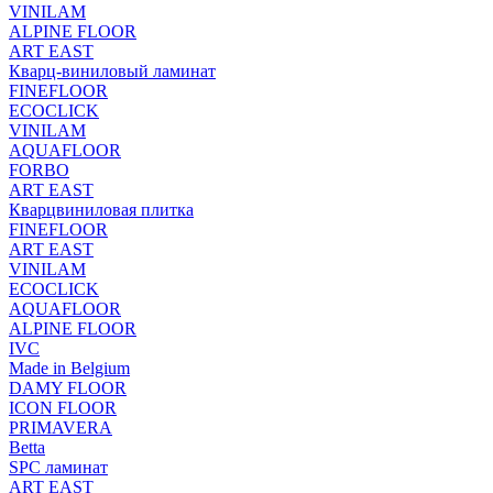
VINILAM
ALPINE FLOOR
ART EAST
Кварц-виниловый ламинат
FINEFLOOR
ECOCLICK
VINILAM
AQUAFLOOR
FORBO
ART EAST
Кварцвиниловая плитка
FINEFLOOR
ART EAST
VINILAM
ECOCLICK
AQUAFLOOR
ALPINE FLOOR
IVC
Made in Belgium
DAMY FLOOR
ICON FLOOR
PRIMAVERA
Betta
SPC ламинат
ART EAST