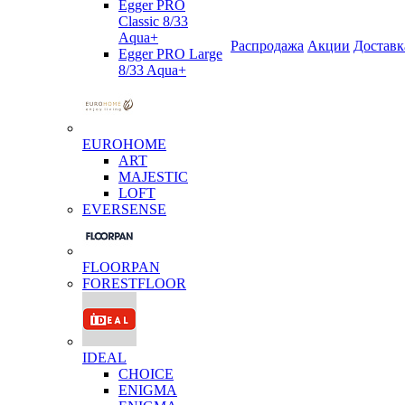
Egger PRO
Classic 8/33
Aqua+
Распродажа
Акции
Доставк
Egger PRO Large
8/33 Aqua+
EUROHOME
ART
MAJESTIC
LOFT
EVERSENSE
FLOORPAN
FORESTFLOOR
IDEAL
CHOICE
ENIGMA