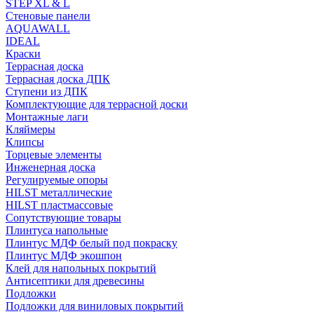
STEP XL & L
Стеновые панели
AQUAWALL
IDEAL
Краски
Террасная доска
Террасная доска ДПК
Ступени из ДПК
Комплектующие для террасной доски
Монтажные лаги
Кляймеры
Клипсы
Торцевые элементы
Инженерная доска
Регулируемые опоры
HILST металлические
HILST пластмассовые
Сопутствующие товары
Плинтуса напольные
Плинтус МДФ белый под покраску
Плинтус МДФ экошпон
Клей для напольных покрытий
Антисептики для древесины
Подложки
Подложки для виниловых покрытий