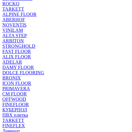
ROCKO
TARKETT
ALPINE FLOOR
ABERHOF
NOVENTIS
VINILAM
ALTA STEP
ARBITON
STRONGHOLD
FAST FLOOR
ALIX FLOOR
ADELAR
DAMY FLOOR
DOLCE FLOORING
BRONIX
ICON FLOOR
PRIMAVERA
CM FLOOR
OFFWOOD
FINEFLOOR
КУБЕРПОЛ
ПВХ плитка
TARKETT
FINEFLEX
Ламинат