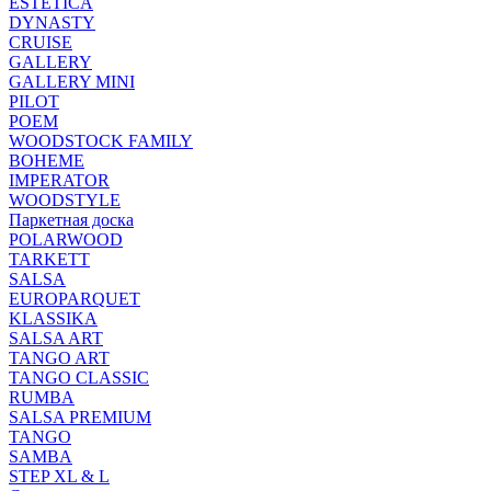
ESTETICA
DYNASTY
CRUISE
GALLERY
GALLERY MINI
PILOT
POEM
WOODSTOCK FAMILY
BOHEME
IMPERATOR
WOODSTYLE
Паркетная доска
POLARWOOD
TARKETT
SALSA
EUROPARQUET
KLASSIKA
SALSA ART
TANGO ART
TANGO CLASSIC
RUMBA
SALSA PREMIUM
TANGO
SAMBA
STEP XL & L