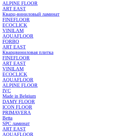
ALPINE FLOOR
ART EAST
Кварц-виниловый ламинат
FINEFLOOR
ECOCLICK
VINILAM
AQUAFLOOR
FORBO
ART EAST
Кварцвиниловая плитка
FINEFLOOR
ART EAST
VINILAM
ECOCLICK
AQUAFLOOR
ALPINE FLOOR
IVC
Made in Belgium
DAMY FLOOR
ICON FLOOR
PRIMAVERA
Betta
SPC ламинат
ART EAST
AQUAFLOOR