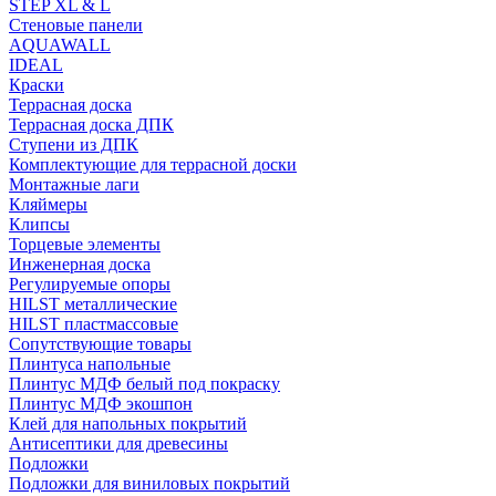
STEP XL & L
Стеновые панели
AQUAWALL
IDEAL
Краски
Террасная доска
Террасная доска ДПК
Ступени из ДПК
Комплектующие для террасной доски
Монтажные лаги
Кляймеры
Клипсы
Торцевые элементы
Инженерная доска
Регулируемые опоры
HILST металлические
HILST пластмассовые
Сопутствующие товары
Плинтуса напольные
Плинтус МДФ белый под покраску
Плинтус МДФ экошпон
Клей для напольных покрытий
Антисептики для древесины
Подложки
Подложки для виниловых покрытий