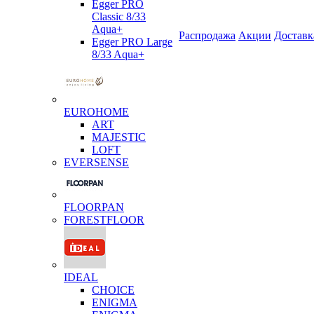
Egger PRO
Classic 8/33
Aqua+
Распродажа
Акции
Доставк
Egger PRO Large
8/33 Aqua+
EUROHOME
ART
MAJESTIC
LOFT
EVERSENSE
FLOORPAN
FORESTFLOOR
IDEAL
CHOICE
ENIGMA