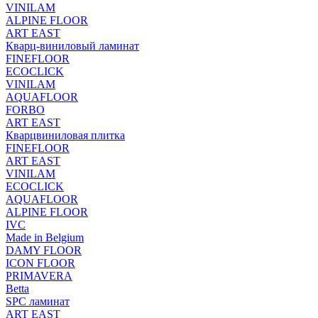
VINILAM
ALPINE FLOOR
ART EAST
Кварц-виниловый ламинат
FINEFLOOR
ECOCLICK
VINILAM
AQUAFLOOR
FORBO
ART EAST
Кварцвиниловая плитка
FINEFLOOR
ART EAST
VINILAM
ECOCLICK
AQUAFLOOR
ALPINE FLOOR
IVC
Made in Belgium
DAMY FLOOR
ICON FLOOR
PRIMAVERA
Betta
SPC ламинат
ART EAST