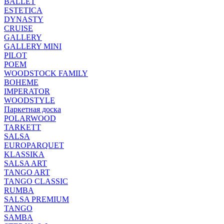
BALLET
ESTETICA
DYNASTY
CRUISE
GALLERY
GALLERY MINI
PILOT
POEM
WOODSTOCK FAMILY
BOHEME
IMPERATOR
WOODSTYLE
Паркетная доска
POLARWOOD
TARKETT
SALSA
EUROPARQUET
KLASSIKA
SALSA ART
TANGO ART
TANGO CLASSIC
RUMBA
SALSA PREMIUM
TANGO
SAMBA