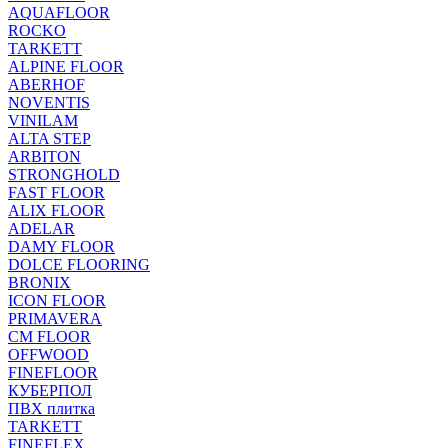
AQUAFLOOR
ROCKO
TARKETT
ALPINE FLOOR
ABERHOF
NOVENTIS
VINILAM
ALTA STEP
ARBITON
STRONGHOLD
FAST FLOOR
ALIX FLOOR
ADELAR
DAMY FLOOR
DOLCE FLOORING
BRONIX
ICON FLOOR
PRIMAVERA
CM FLOOR
OFFWOOD
FINEFLOOR
КУБЕРПОЛ
ПВХ плитка
TARKETT
FINEFLEX