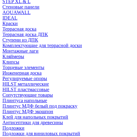
STEP XL & L
Стеновые панели
AQUAWALL
IDEAL
Краски
Террасная доска
Террасная доска ДПК
Ступени из ДПК
Комплектующие для террасной доски
Монтажные лаги
Кляймеры
Клипсы
Торцевые элементы
Инженерная доска
Регулируемые опоры
HILST металлические
HILST пластмассовые
Сопутствующие товары
Плинтуса напольные
Плинтус МДФ белый под покраску
Плинтус МДФ экошпон
Клей для напольных покрытий
Антисептики для древесины
Подложки
Подложки для виниловых покрытий