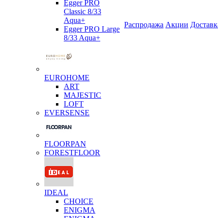
Egger PRO
Classic 8/33
Aqua+
Распродажа
Акции
Доставк
Egger PRO Large
8/33 Aqua+
EUROHOME
ART
MAJESTIC
LOFT
EVERSENSE
FLOORPAN
FORESTFLOOR
IDEAL
CHOICE
ENIGMA