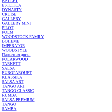
BALLET
ESTETICA
DYNASTY
CRUISE
GALLERY
GALLERY MINI
PILOT
POEM
WOODSTOCK FAMILY
BOHEME
IMPERATOR
WOODSTYLE
Паркетная доска
POLARWOOD
TARKETT
SALSA
EUROPARQUET
KLASSIKA
SALSA ART
TANGO ART
TANGO CLASSIC
RUMBA
SALSA PREMIUM
TANGO
SAMBA