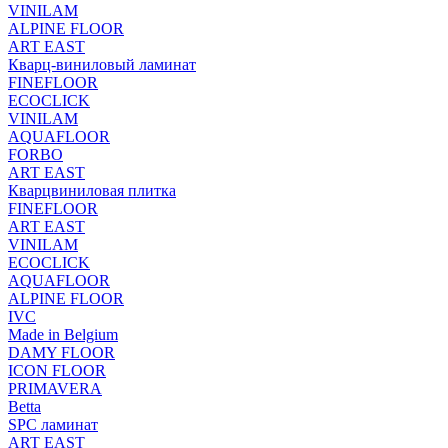
VINILAM
ALPINE FLOOR
ART EAST
Кварц-виниловый ламинат
FINEFLOOR
ECOCLICK
VINILAM
AQUAFLOOR
FORBO
ART EAST
Кварцвиниловая плитка
FINEFLOOR
ART EAST
VINILAM
ECOCLICK
AQUAFLOOR
ALPINE FLOOR
IVC
Made in Belgium
DAMY FLOOR
ICON FLOOR
PRIMAVERA
Betta
SPC ламинат
ART EAST