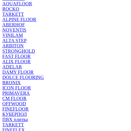
AQUAFLOOR
ROCKO
TARKETT
ALPINE FLOOR
ABERHOF
NOVENTIS
VINILAM
ALTA STEP
ARBITON
STRONGHOLD
FAST FLOOR
ALIX FLOOR
ADELAR
DAMY FLOOR
DOLCE FLOORING
BRONIX
ICON FLOOR
PRIMAVERA
CM FLOOR
OFFWOOD
FINEFLOOR
КУБЕРПОЛ
ПВХ плитка
TARKETT
FINEFLEX