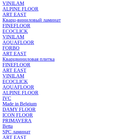
VINILAM
ALPINE FLOOR
ART EAST
Кварц-виниловый ламинат
FINEFLOOR
ECOCLICK
VINILAM
AQUAFLOOR
FORBO
ART EAST
Кварцвиниловая плитка
FINEFLOOR
ART EAST
VINILAM
ECOCLICK
AQUAFLOOR
ALPINE FLOOR
IVC
Made in Belgium
DAMY FLOOR
ICON FLOOR
PRIMAVERA
Betta
SPC ламинат
ART EAST