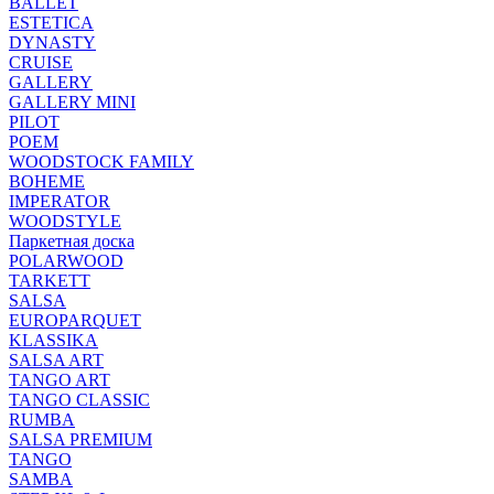
BALLET
ESTETICA
DYNASTY
CRUISE
GALLERY
GALLERY MINI
PILOT
POEM
WOODSTOCK FAMILY
BOHEME
IMPERATOR
WOODSTYLE
Паркетная доска
POLARWOOD
TARKETT
SALSA
EUROPARQUET
KLASSIKA
SALSA ART
TANGO ART
TANGO CLASSIC
RUMBA
SALSA PREMIUM
TANGO
SAMBA