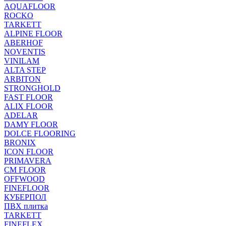
AQUAFLOOR
ROCKO
TARKETT
ALPINE FLOOR
ABERHOF
NOVENTIS
VINILAM
ALTA STEP
ARBITON
STRONGHOLD
FAST FLOOR
ALIX FLOOR
ADELAR
DAMY FLOOR
DOLCE FLOORING
BRONIX
ICON FLOOR
PRIMAVERA
CM FLOOR
OFFWOOD
FINEFLOOR
КУБЕРПОЛ
ПВХ плитка
TARKETT
FINEFLEX