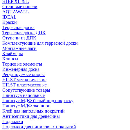
STEP XL & L
Стеновые панели
AQUAWALL
IDEAL
Краски
Террасная доска
Террасная доска ДПК
Ступени из ДПК
Комплектующие для террасной доски
Монтажные лаги
Кляймеры
Клипсы
Торцевые элементы
Инженерная доска
Регулируемые опоры
HILST металлические
HILST пластмассовые
Сопутствующие товары
Плинтуса напольные
Плинтус МДФ белый под покраску
Плинтус МДФ экошпон
Клей для напольных покрытий
Антисептики для древесины
Подложки
Подложки для виниловых покрытий