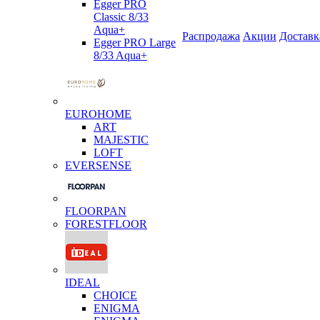
Egger PRO
Classic 8/33
Aqua+
Распродажа
Акции
Доставк
Egger PRO Large
8/33 Aqua+
EUROHOME
ART
MAJESTIC
LOFT
EVERSENSE
FLOORPAN
FORESTFLOOR
IDEAL
CHOICE
ENIGMA