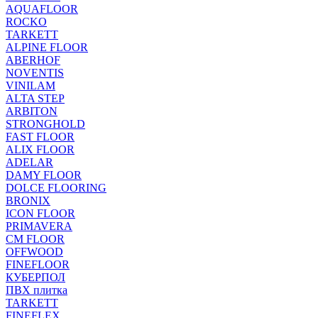
AQUAFLOOR
ROCKO
TARKETT
ALPINE FLOOR
ABERHOF
NOVENTIS
VINILAM
ALTA STEP
ARBITON
STRONGHOLD
FAST FLOOR
ALIX FLOOR
ADELAR
DAMY FLOOR
DOLCE FLOORING
BRONIX
ICON FLOOR
PRIMAVERA
CM FLOOR
OFFWOOD
FINEFLOOR
КУБЕРПОЛ
ПВХ плитка
TARKETT
FINEFLEX