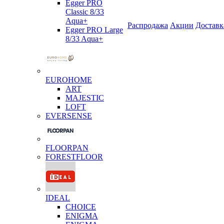
Egger PRO
Classic 8/33
Aqua+
Распродажа
Акции
Доставк
Egger PRO Large
8/33 Aqua+
EUROHOME
ART
MAJESTIC
LOFT
EVERSENSE
FLOORPAN
FORESTFLOOR
IDEAL
CHOICE
ENIGMA