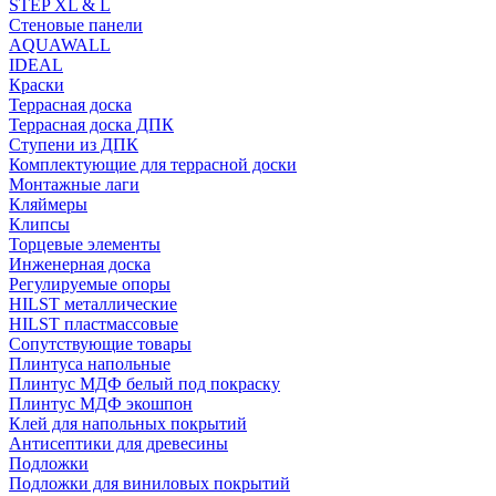
STEP XL & L
Стеновые панели
AQUAWALL
IDEAL
Краски
Террасная доска
Террасная доска ДПК
Ступени из ДПК
Комплектующие для террасной доски
Монтажные лаги
Кляймеры
Клипсы
Торцевые элементы
Инженерная доска
Регулируемые опоры
HILST металлические
HILST пластмассовые
Сопутствующие товары
Плинтуса напольные
Плинтус МДФ белый под покраску
Плинтус МДФ экошпон
Клей для напольных покрытий
Антисептики для древесины
Подложки
Подложки для виниловых покрытий