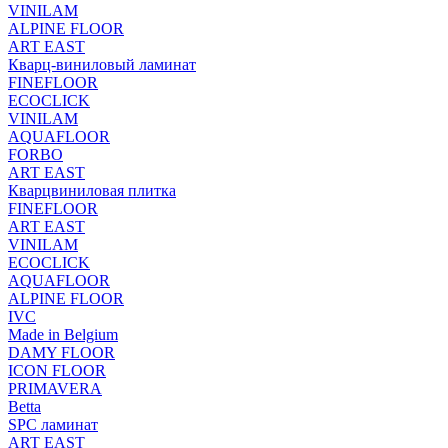
VINILAM
ALPINE FLOOR
ART EAST
Кварц-виниловый ламинат
FINEFLOOR
ECOCLICK
VINILAM
AQUAFLOOR
FORBO
ART EAST
Кварцвиниловая плитка
FINEFLOOR
ART EAST
VINILAM
ECOCLICK
AQUAFLOOR
ALPINE FLOOR
IVC
Made in Belgium
DAMY FLOOR
ICON FLOOR
PRIMAVERA
Betta
SPC ламинат
ART EAST