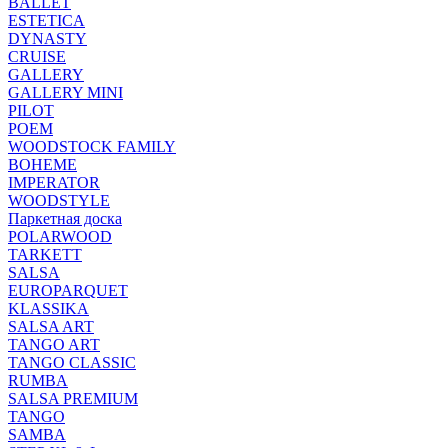
BALLET
ESTETICA
DYNASTY
CRUISE
GALLERY
GALLERY MINI
PILOT
POEM
WOODSTOCK FAMILY
BOHEME
IMPERATOR
WOODSTYLE
Паркетная доска
POLARWOOD
TARKETT
SALSA
EUROPARQUET
KLASSIKA
SALSA ART
TANGO ART
TANGO CLASSIC
RUMBA
SALSA PREMIUM
TANGO
SAMBA