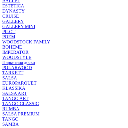
BALLET
ESTETICA
DYNASTY
CRUISE
GALLERY
GALLERY MINI
PILOT
POEM
WOODSTOCK FAMILY
BOHEME
IMPERATOR
WOODSTYLE
Паркетная доска
POLARWOOD
TARKETT
SALSA
EUROPARQUET
KLASSIKA
SALSA ART
TANGO ART
TANGO CLASSIC
RUMBA
SALSA PREMIUM
TANGO
SAMBA