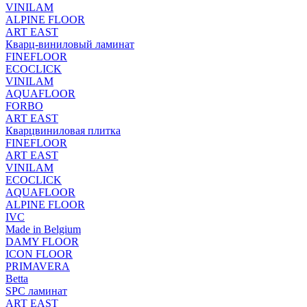
VINILAM
ALPINE FLOOR
ART EAST
Кварц-виниловый ламинат
FINEFLOOR
ECOCLICK
VINILAM
AQUAFLOOR
FORBO
ART EAST
Кварцвиниловая плитка
FINEFLOOR
ART EAST
VINILAM
ECOCLICK
AQUAFLOOR
ALPINE FLOOR
IVC
Made in Belgium
DAMY FLOOR
ICON FLOOR
PRIMAVERA
Betta
SPC ламинат
ART EAST