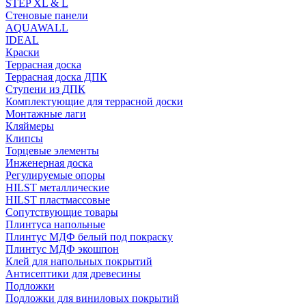
STEP XL & L
Стеновые панели
AQUAWALL
IDEAL
Краски
Террасная доска
Террасная доска ДПК
Ступени из ДПК
Комплектующие для террасной доски
Монтажные лаги
Кляймеры
Клипсы
Торцевые элементы
Инженерная доска
Регулируемые опоры
HILST металлические
HILST пластмассовые
Сопутствующие товары
Плинтуса напольные
Плинтус МДФ белый под покраску
Плинтус МДФ экошпон
Клей для напольных покрытий
Антисептики для древесины
Подложки
Подложки для виниловых покрытий