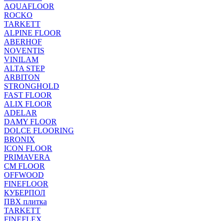
AQUAFLOOR
ROCKO
TARKETT
ALPINE FLOOR
ABERHOF
NOVENTIS
VINILAM
ALTA STEP
ARBITON
STRONGHOLD
FAST FLOOR
ALIX FLOOR
ADELAR
DAMY FLOOR
DOLCE FLOORING
BRONIX
ICON FLOOR
PRIMAVERA
CM FLOOR
OFFWOOD
FINEFLOOR
КУБЕРПОЛ
ПВХ плитка
TARKETT
FINEFLEX