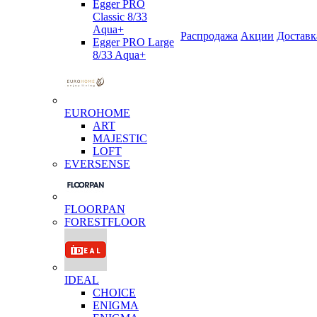
Egger PRO
Classic 8/33
Aqua+
Распродажа
Акции
Доставк
Egger PRO Large
8/33 Aqua+
EUROHOME
ART
MAJESTIC
LOFT
EVERSENSE
FLOORPAN
FORESTFLOOR
IDEAL
CHOICE
ENIGMA