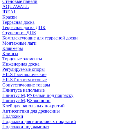
Стеновые панели
AQUAWALL
IDEAL
Краски
Террасная доска
Террасная доска ДПК
Ступени из ДПК
Комплектующие для террасной доски
Монтажные лаги
Кляймеры
Клипсы
Торцевые элементы
Инженерная доска
Регулируемые опоры
HILST металлические
HILST пластмассовые
Сопутствующие товары
Плинтуса напольные
Плинтус МДФ белый под покраску
Плинтус МДФ экошпон
Клей для напольных покрытий
Антисептики для древесины
Подложки
Подложки для виниловых покрытий
Подложки под ламинат