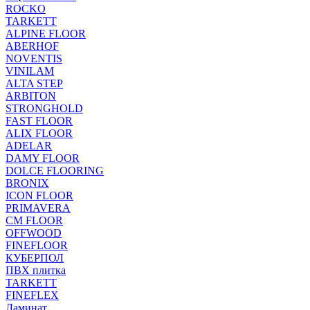
ROCKO
TARKETT
ALPINE FLOOR
ABERHOF
NOVENTIS
VINILAM
ALTA STEP
ARBITON
STRONGHOLD
FAST FLOOR
ALIX FLOOR
ADELAR
DAMY FLOOR
DOLCE FLOORING
BRONIX
ICON FLOOR
PRIMAVERA
CM FLOOR
OFFWOOD
FINEFLOOR
КУБЕРПОЛ
ПВХ плитка
TARKETT
FINEFLEX
Ламинат