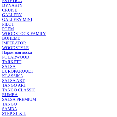
ESTETICA
DYNASTY
CRUISE
GALLERY
GALLERY MINI
PILOT
POEM
WOODSTOCK FAMILY
BOHEME
IMPERATOR
WOODSTYLE
Паркетная доска
POLARWOOD
TARKETT
SALSA
EUROPARQUET
KLASSIKA
SALSA ART
TANGO ART
TANGO CLASSIC
RUMBA
SALSA PREMIUM
TANGO
SAMBA
STEP XL & L