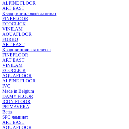
ALPINE FLOOR
ART EAST
Кварц-виниловый ламинат
FINEFLOOR
ECOCLICK
VINILAM
AQUAFLOOR
FORBO
ART EAST
Кварцвиниловая плитка
FINEFLOOR
ART EAST
VINILAM
ECOCLICK
AQUAFLOOR
ALPINE FLOOR
IVC
Made in Belgium
DAMY FLOOR
ICON FLOOR
PRIMAVERA
Betta
SPC ламинат
ART EAST
AQUAFLOOR