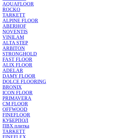
AQUAFLOOR
ROCKO
TARKETT
ALPINE FLOOR
ABERHOF
NOVENTIS
VINILAM
ALTA STEP
ARBITON
STRONGHOLD
FAST FLOOR
ALIX FLOOR
ADELAR
DAMY FLOOR
DOLCE FLOORING
BRONIX
ICON FLOOR
PRIMAVERA
CM FLOOR
OFFWOOD
FINEFLOOR
КУБЕРПОЛ
ПВХ плитка
TARKETT
FINEFLEX