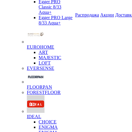
Egger PRO
Classic 8/33
Aqua+
Распродажа
Акции
Доставк
Egger PRO Large
8/33 Aqua+
EUROHOME
ART
MAJESTIC
LOFT
EVERSENSE
FLOORPAN
FORESTFLOOR
IDEAL
CHOICE
ENIGMA