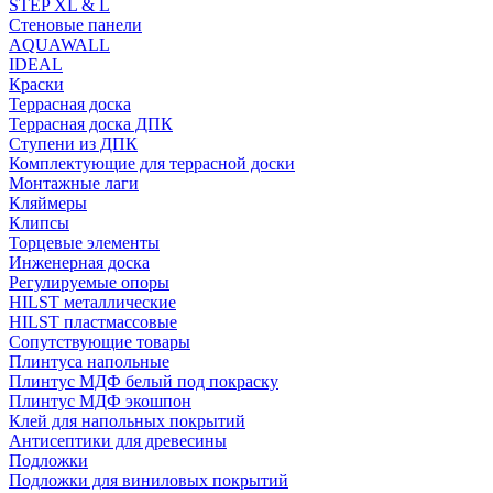
STEP XL & L
Стеновые панели
AQUAWALL
IDEAL
Краски
Террасная доска
Террасная доска ДПК
Ступени из ДПК
Комплектующие для террасной доски
Монтажные лаги
Кляймеры
Клипсы
Торцевые элементы
Инженерная доска
Регулируемые опоры
HILST металлические
HILST пластмассовые
Сопутствующие товары
Плинтуса напольные
Плинтус МДФ белый под покраску
Плинтус МДФ экошпон
Клей для напольных покрытий
Антисептики для древесины
Подложки
Подложки для виниловых покрытий