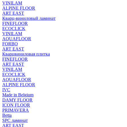
VINILAM
ALPINE FLOOR
ART EAST
Кварц-виниловый ламинат
FINEFLOOR
ECOCLICK
VINILAM
AQUAFLOOR
FORBO
ART EAST
Кварцвиниловая плитка
FINEFLOOR
ART EAST
VINILAM
ECOCLICK
AQUAFLOOR
ALPINE FLOOR
IVC
Made in Belgium
DAMY FLOOR
ICON FLOOR
PRIMAVERA
Betta
SPC ламинат
ART EAST