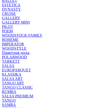
BALLET
ESTETICA
DYNASTY
CRUISE
GALLERY
GALLERY MINI
PILOT
POEM
WOODSTOCK FAMILY
BOHEME
IMPERATOR
WOODSTYLE
Паркетная доска
POLARWOOD
TARKETT
SALSA
EUROPARQUET
KLASSIKA
SALSA ART
TANGO ART
TANGO CLASSIC
RUMBA
SALSA PREMIUM
TANGO
SAMBA