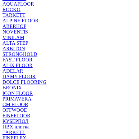
AQUAFLOOR
ROCKO
TARKETT
ALPINE FLOOR
ABERHOF
NOVENTIS
VINILAM
ALTA STEP
ARBITON
STRONGHOLD
FAST FLOOR
ALIX FLOOR
ADELAR
DAMY FLOOR
DOLCE FLOORING
BRONIX
ICON FLOOR
PRIMAVERA
CM FLOOR
OFFWOOD
FINEFLOOR
КУБЕРПОЛ
ПВХ плитка
TARKETT
FINEFLEX