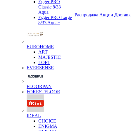
Egger PRO
Classic 8/33
Aqua+
Распродажа
Акции
Доставк
Egger PRO Large
8/33 Aqua+
EUROHOME
ART
MAJESTIC
LOFT
EVERSENSE
FLOORPAN
FORESTFLOOR
IDEAL
CHOICE
ENIGMA