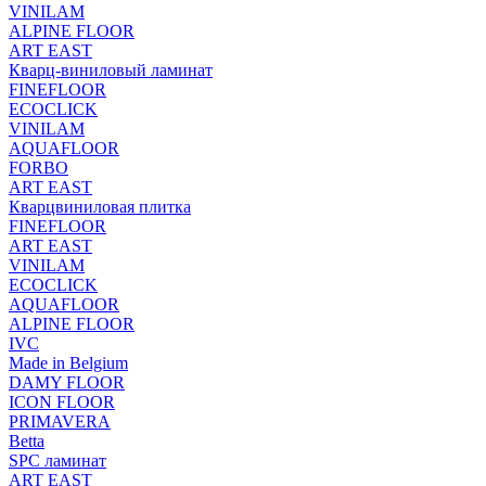
VINILAM
ALPINE FLOOR
ART EAST
Кварц-виниловый ламинат
FINEFLOOR
ECOCLICK
VINILAM
AQUAFLOOR
FORBO
ART EAST
Кварцвиниловая плитка
FINEFLOOR
ART EAST
VINILAM
ECOCLICK
AQUAFLOOR
ALPINE FLOOR
IVC
Made in Belgium
DAMY FLOOR
ICON FLOOR
PRIMAVERA
Betta
SPC ламинат
ART EAST