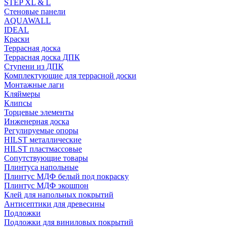
STEP XL & L
Стеновые панели
AQUAWALL
IDEAL
Краски
Террасная доска
Террасная доска ДПК
Ступени из ДПК
Комплектующие для террасной доски
Монтажные лаги
Кляймеры
Клипсы
Торцевые элементы
Инженерная доска
Регулируемые опоры
HILST металлические
HILST пластмассовые
Сопутствующие товары
Плинтуса напольные
Плинтус МДФ белый под покраску
Плинтус МДФ экошпон
Клей для напольных покрытий
Антисептики для древесины
Подложки
Подложки для виниловых покрытий