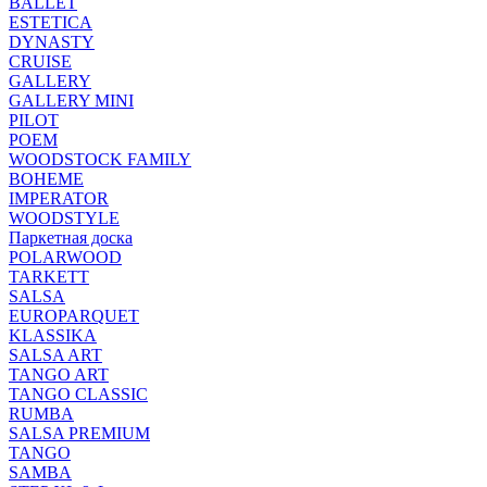
BALLET
ESTETICA
DYNASTY
CRUISE
GALLERY
GALLERY MINI
PILOT
POEM
WOODSTOCK FAMILY
BOHEME
IMPERATOR
WOODSTYLE
Паркетная доска
POLARWOOD
TARKETT
SALSA
EUROPARQUET
KLASSIKA
SALSA ART
TANGO ART
TANGO CLASSIC
RUMBA
SALSA PREMIUM
TANGO
SAMBA