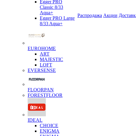
Egger PRO
Classic 8/33
Aqua+
Распродажа
Акции
Доставк
Egger PRO Large
8/33 Aqua+
EUROHOME
ART
MAJESTIC
LOFT
EVERSENSE
FLOORPAN
FORESTFLOOR
IDEAL
CHOICE
ENIGMA