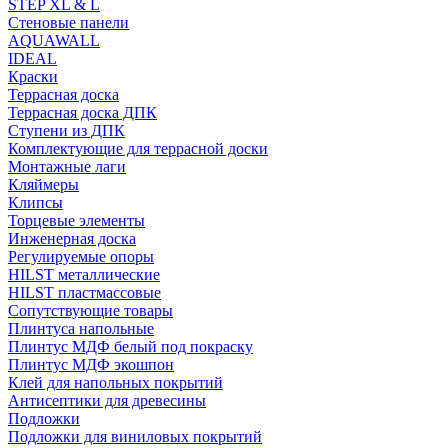
STEP XL & L
Стеновые панели
AQUAWALL
IDEAL
Краски
Террасная доска
Террасная доска ДПК
Ступени из ДПК
Комплектующие для террасной доски
Монтажные лаги
Кляймеры
Клипсы
Торцевые элементы
Инженерная доска
Регулируемые опоры
HILST металлические
HILST пластмассовые
Сопутствующие товары
Плинтуса напольные
Плинтус МДФ белый под покраску
Плинтус МДФ экошпон
Клей для напольных покрытий
Антисептики для древесины
Подложки
Подложки для виниловых покрытий