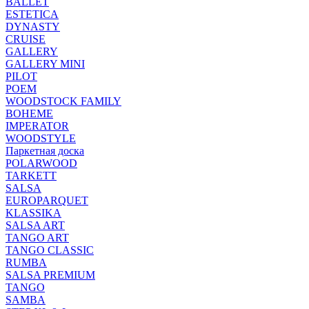
BALLET
ESTETICA
DYNASTY
CRUISE
GALLERY
GALLERY MINI
PILOT
POEM
WOODSTOCK FAMILY
BOHEME
IMPERATOR
WOODSTYLE
Паркетная доска
POLARWOOD
TARKETT
SALSA
EUROPARQUET
KLASSIKA
SALSA ART
TANGO ART
TANGO CLASSIC
RUMBA
SALSA PREMIUM
TANGO
SAMBA