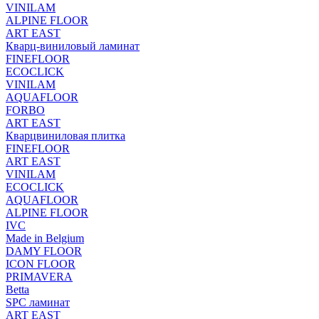
VINILAM
ALPINE FLOOR
ART EAST
Кварц-виниловый ламинат
FINEFLOOR
ECOCLICK
VINILAM
AQUAFLOOR
FORBO
ART EAST
Кварцвиниловая плитка
FINEFLOOR
ART EAST
VINILAM
ECOCLICK
AQUAFLOOR
ALPINE FLOOR
IVC
Made in Belgium
DAMY FLOOR
ICON FLOOR
PRIMAVERA
Betta
SPC ламинат
ART EAST