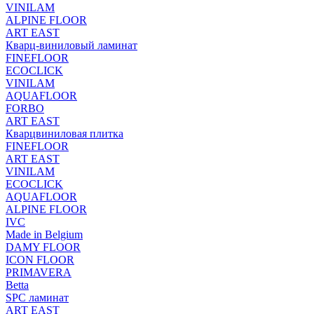
VINILAM
ALPINE FLOOR
ART EAST
Кварц-виниловый ламинат
FINEFLOOR
ECOCLICK
VINILAM
AQUAFLOOR
FORBO
ART EAST
Кварцвиниловая плитка
FINEFLOOR
ART EAST
VINILAM
ECOCLICK
AQUAFLOOR
ALPINE FLOOR
IVC
Made in Belgium
DAMY FLOOR
ICON FLOOR
PRIMAVERA
Betta
SPC ламинат
ART EAST