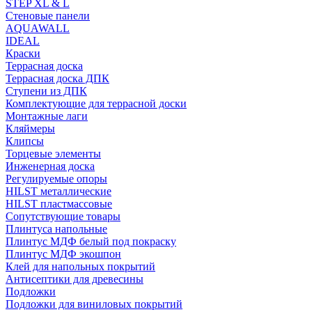
STEP XL & L
Стеновые панели
AQUAWALL
IDEAL
Краски
Террасная доска
Террасная доска ДПК
Ступени из ДПК
Комплектующие для террасной доски
Монтажные лаги
Кляймеры
Клипсы
Торцевые элементы
Инженерная доска
Регулируемые опоры
HILST металлические
HILST пластмассовые
Сопутствующие товары
Плинтуса напольные
Плинтус МДФ белый под покраску
Плинтус МДФ экошпон
Клей для напольных покрытий
Антисептики для древесины
Подложки
Подложки для виниловых покрытий