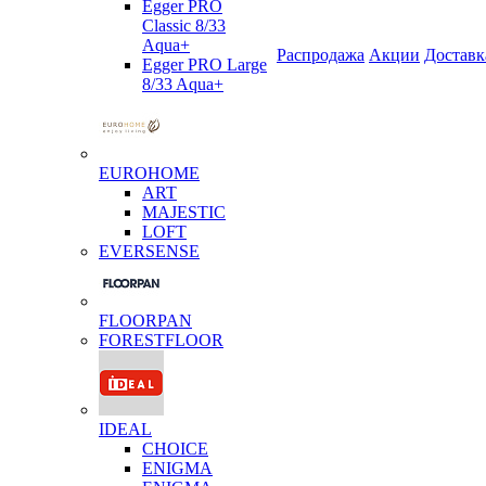
Egger PRO
Classic 8/33
Aqua+
Распродажа
Акции
Доставк
Egger PRO Large
8/33 Aqua+
EUROHOME
ART
MAJESTIC
LOFT
EVERSENSE
FLOORPAN
FORESTFLOOR
IDEAL
CHOICE
ENIGMA