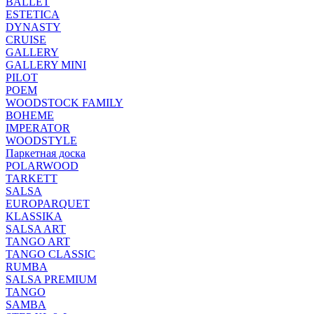
BALLET
ESTETICA
DYNASTY
CRUISE
GALLERY
GALLERY MINI
PILOT
POEM
WOODSTOCK FAMILY
BOHEME
IMPERATOR
WOODSTYLE
Паркетная доска
POLARWOOD
TARKETT
SALSA
EUROPARQUET
KLASSIKA
SALSA ART
TANGO ART
TANGO CLASSIC
RUMBA
SALSA PREMIUM
TANGO
SAMBA