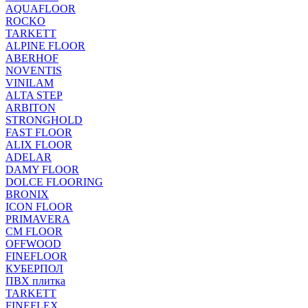
AQUAFLOOR
ROCKO
TARKETT
ALPINE FLOOR
ABERHOF
NOVENTIS
VINILAM
ALTA STEP
ARBITON
STRONGHOLD
FAST FLOOR
ALIX FLOOR
ADELAR
DAMY FLOOR
DOLCE FLOORING
BRONIX
ICON FLOOR
PRIMAVERA
CM FLOOR
OFFWOOD
FINEFLOOR
КУБЕРПОЛ
ПВХ плитка
TARKETT
FINEFLEX