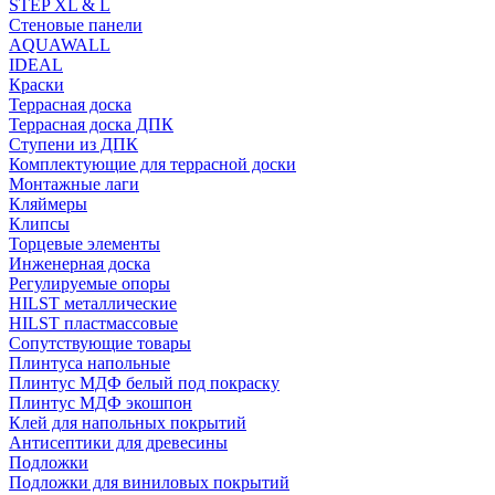
STEP XL & L
Стеновые панели
AQUAWALL
IDEAL
Краски
Террасная доска
Террасная доска ДПК
Ступени из ДПК
Комплектующие для террасной доски
Монтажные лаги
Кляймеры
Клипсы
Торцевые элементы
Инженерная доска
Регулируемые опоры
HILST металлические
HILST пластмассовые
Сопутствующие товары
Плинтуса напольные
Плинтус МДФ белый под покраску
Плинтус МДФ экошпон
Клей для напольных покрытий
Антисептики для древесины
Подложки
Подложки для виниловых покрытий