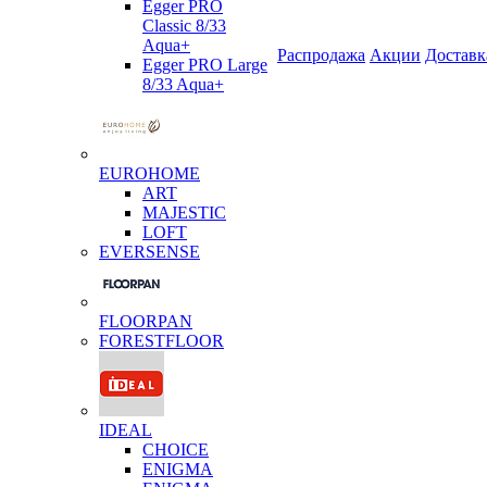
Egger PRO
Classic 8/33
Aqua+
Распродажа
Акции
Доставк
Egger PRO Large
8/33 Aqua+
EUROHOME
ART
MAJESTIC
LOFT
EVERSENSE
FLOORPAN
FORESTFLOOR
IDEAL
CHOICE
ENIGMA