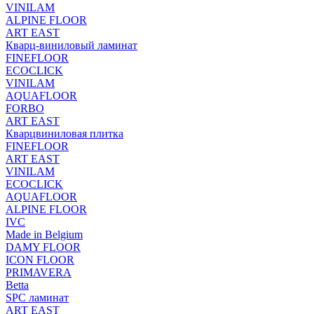
VINILAM
ALPINE FLOOR
ART EAST
Кварц-виниловый ламинат
FINEFLOOR
ECOCLICK
VINILAM
AQUAFLOOR
FORBO
ART EAST
Кварцвиниловая плитка
FINEFLOOR
ART EAST
VINILAM
ECOCLICK
AQUAFLOOR
ALPINE FLOOR
IVC
Made in Belgium
DAMY FLOOR
ICON FLOOR
PRIMAVERA
Betta
SPC ламинат
ART EAST