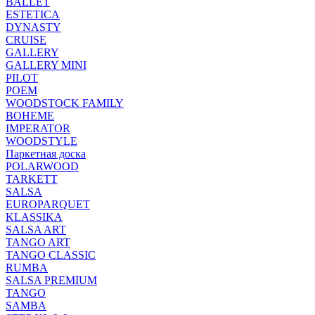
BALLET
ESTETICA
DYNASTY
CRUISE
GALLERY
GALLERY MINI
PILOT
POEM
WOODSTOCK FAMILY
BOHEME
IMPERATOR
WOODSTYLE
Паркетная доска
POLARWOOD
TARKETT
SALSA
EUROPARQUET
KLASSIKA
SALSA ART
TANGO ART
TANGO CLASSIC
RUMBA
SALSA PREMIUM
TANGO
SAMBA