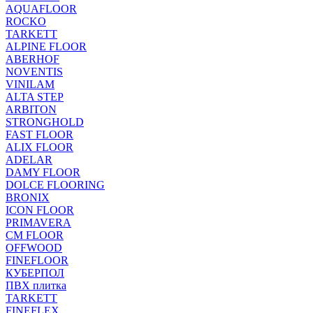
AQUAFLOOR
ROCKO
TARKETT
ALPINE FLOOR
ABERHOF
NOVENTIS
VINILAM
ALTA STEP
ARBITON
STRONGHOLD
FAST FLOOR
ALIX FLOOR
ADELAR
DAMY FLOOR
DOLCE FLOORING
BRONIX
ICON FLOOR
PRIMAVERA
CM FLOOR
OFFWOOD
FINEFLOOR
КУБЕРПОЛ
ПВХ плитка
TARKETT
FINEFLEX