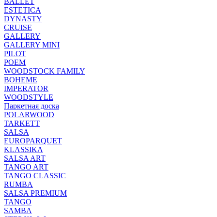
BALLET
ESTETICA
DYNASTY
CRUISE
GALLERY
GALLERY MINI
PILOT
POEM
WOODSTOCK FAMILY
BOHEME
IMPERATOR
WOODSTYLE
Паркетная доска
POLARWOOD
TARKETT
SALSA
EUROPARQUET
KLASSIKA
SALSA ART
TANGO ART
TANGO CLASSIC
RUMBA
SALSA PREMIUM
TANGO
SAMBA