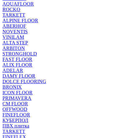
AQUAFLOOR
ROCKO
TARKETT
ALPINE FLOOR
ABERHOF
NOVENTIS
VINILAM
ALTA STEP
ARBITON
STRONGHOLD
FAST FLOOR
ALIX FLOOR
ADELAR
DAMY FLOOR
DOLCE FLOORING
BRONIX
ICON FLOOR
PRIMAVERA
CM FLOOR
OFFWOOD
FINEFLOOR
КУБЕРПОЛ
ПВХ плитка
TARKETT
FINEFLEX