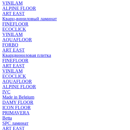
VINILAM
ALPINE FLOOR
ART EAST
Кварц-виниловый ламинат
FINEFLOOR
ECOCLICK
VINILAM
AQUAFLOOR
FORBO
ART EAST
Кварцвиниловая плитка
FINEFLOOR
ART EAST
VINILAM
ECOCLICK
AQUAFLOOR
ALPINE FLOOR
IVC
Made in Belgium
DAMY FLOOR
ICON FLOOR
PRIMAVERA
Betta
SPC ламинат
ART EAST