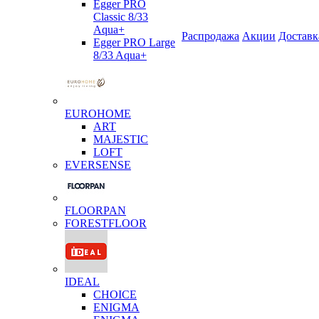
Egger PRO
Classic 8/33
Aqua+
Распродажа
Акции
Доставк
Egger PRO Large
8/33 Aqua+
EUROHOME
ART
MAJESTIC
LOFT
EVERSENSE
FLOORPAN
FORESTFLOOR
IDEAL
CHOICE
ENIGMA