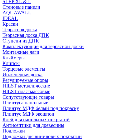
STEP XL & L
Стеновые панели
AQUAWALL
IDEAL
Краски
Террасная доска
Террасная доска ДПК
Ступени из ДПК
Комплектующие для террасной доски
Монтажные лаги
Кляймеры
Клипсы
Торцевые элементы
Инженерная доска
Регулируемые опоры
HILST металлические
HILST пластмассовые
Сопутствующие товары
Плинтуса напольные
Плинтус МДФ белый под покраску
Плинтус МДФ экошпон
Клей для напольных покрытий
Антисептики для древесины
Подложки
Подложки для виниловых покрытий