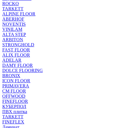
ROCKO
TARKETT
ALPINE FLOOR
ABERHOF
NOVENTIS
VINILAM
ALTA STEP
ARBITON
STRONGHOLD
FAST FLOOR
ALIX FLOOR
ADELAR
DAMY FLOOR
DOLCE FLOORING
BRONIX
ICON FLOOR
PRIMAVERA
CM FLOOR
OFFWOOD
FINEFLOOR
КУБЕРПОЛ
ПВХ плитка
TARKETT
FINEFLEX
Ламинат