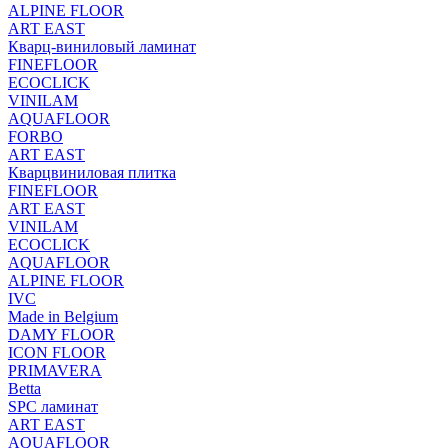
ALPINE FLOOR
ART EAST
Кварц-виниловый ламинат
FINEFLOOR
ECOCLICK
VINILAM
AQUAFLOOR
FORBO
ART EAST
Кварцвиниловая плитка
FINEFLOOR
ART EAST
VINILAM
ECOCLICK
AQUAFLOOR
ALPINE FLOOR
IVC
Made in Belgium
DAMY FLOOR
ICON FLOOR
PRIMAVERA
Betta
SPC ламинат
ART EAST
AQUAFLOOR