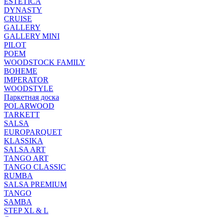
ESTETICA
DYNASTY
CRUISE
GALLERY
GALLERY MINI
PILOT
POEM
WOODSTOCK FAMILY
BOHEME
IMPERATOR
WOODSTYLE
Паркетная доска
POLARWOOD
TARKETT
SALSA
EUROPARQUET
KLASSIKA
SALSA ART
TANGO ART
TANGO CLASSIC
RUMBA
SALSA PREMIUM
TANGO
SAMBA
STEP XL & L