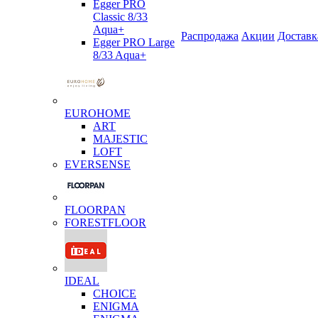
Egger PRO
Classic 8/33
Aqua+
Распродажа
Акции
Доставк
Egger PRO Large
8/33 Aqua+
EUROHOME
ART
MAJESTIC
LOFT
EVERSENSE
FLOORPAN
FORESTFLOOR
IDEAL
CHOICE
ENIGMA