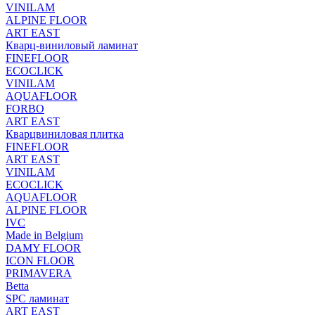
VINILAM
ALPINE FLOOR
ART EAST
Кварц-виниловый ламинат
FINEFLOOR
ECOCLICK
VINILAM
AQUAFLOOR
FORBO
ART EAST
Кварцвиниловая плитка
FINEFLOOR
ART EAST
VINILAM
ECOCLICK
AQUAFLOOR
ALPINE FLOOR
IVC
Made in Belgium
DAMY FLOOR
ICON FLOOR
PRIMAVERA
Betta
SPC ламинат
ART EAST