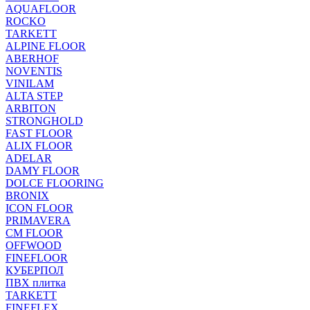
AQUAFLOOR
ROCKO
TARKETT
ALPINE FLOOR
ABERHOF
NOVENTIS
VINILAM
ALTA STEP
ARBITON
STRONGHOLD
FAST FLOOR
ALIX FLOOR
ADELAR
DAMY FLOOR
DOLCE FLOORING
BRONIX
ICON FLOOR
PRIMAVERA
CM FLOOR
OFFWOOD
FINEFLOOR
КУБЕРПОЛ
ПВХ плитка
TARKETT
FINEFLEX