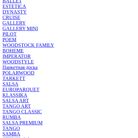
BALLET
ESTETICA
DYNASTY
CRUISE
GALLERY
GALLERY MINI
PILOT
POEM
WOODSTOCK FAMILY
BOHEME
IMPERATOR
WOODSTYLE
Паркетная доска
POLARWOOD
TARKETT
SALSA
EUROPARQUET
KLASSIKA
SALSA ART
TANGO ART
TANGO CLASSIC
RUMBA
SALSA PREMIUM
TANGO
SAMBA