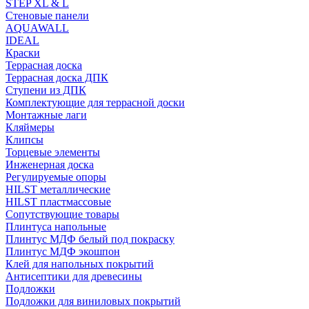
STEP XL & L
Стеновые панели
AQUAWALL
IDEAL
Краски
Террасная доска
Террасная доска ДПК
Ступени из ДПК
Комплектующие для террасной доски
Монтажные лаги
Кляймеры
Клипсы
Торцевые элементы
Инженерная доска
Регулируемые опоры
HILST металлические
HILST пластмассовые
Сопутствующие товары
Плинтуса напольные
Плинтус МДФ белый под покраску
Плинтус МДФ экошпон
Клей для напольных покрытий
Антисептики для древесины
Подложки
Подложки для виниловых покрытий