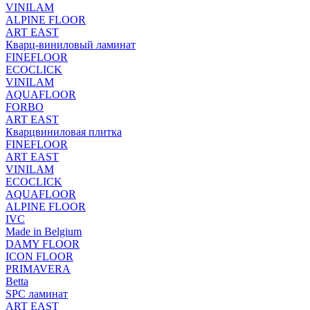
VINILAM
ALPINE FLOOR
ART EAST
Кварц-виниловый ламинат
FINEFLOOR
ECOCLICK
VINILAM
AQUAFLOOR
FORBO
ART EAST
Кварцвиниловая плитка
FINEFLOOR
ART EAST
VINILAM
ECOCLICK
AQUAFLOOR
ALPINE FLOOR
IVC
Made in Belgium
DAMY FLOOR
ICON FLOOR
PRIMAVERA
Betta
SPC ламинат
ART EAST