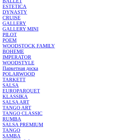
BALLET
ESTETICA
DYNASTY
CRUISE
GALLERY
GALLERY MINI
PILOT
POEM
WOODSTOCK FAMILY
BOHEME
IMPERATOR
WOODSTYLE
Паркетная доска
POLARWOOD
TARKETT
SALSA
EUROPARQUET
KLASSIKA
SALSA ART
TANGO ART
TANGO CLASSIC
RUMBA
SALSA PREMIUM
TANGO
SAMBA