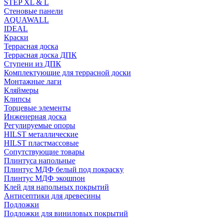
STEP XL & L
Стеновые панели
AQUAWALL
IDEAL
Краски
Террасная доска
Террасная доска ДПК
Ступени из ДПК
Комплектующие для террасной доски
Монтажные лаги
Кляймеры
Клипсы
Торцевые элементы
Инженерная доска
Регулируемые опоры
HILST металлические
HILST пластмассовые
Сопутствующие товары
Плинтуса напольные
Плинтус МДФ белый под покраску
Плинтус МДФ экошпон
Клей для напольных покрытий
Антисептики для древесины
Подложки
Подложки для виниловых покрытий