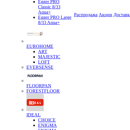
Egger PRO
Classic 8/33
Aqua+
Распродажа
Акции
Доставк
Egger PRO Large
8/33 Aqua+
EUROHOME
ART
MAJESTIC
LOFT
EVERSENSE
FLOORPAN
FORESTFLOOR
IDEAL
CHOICE
ENIGMA