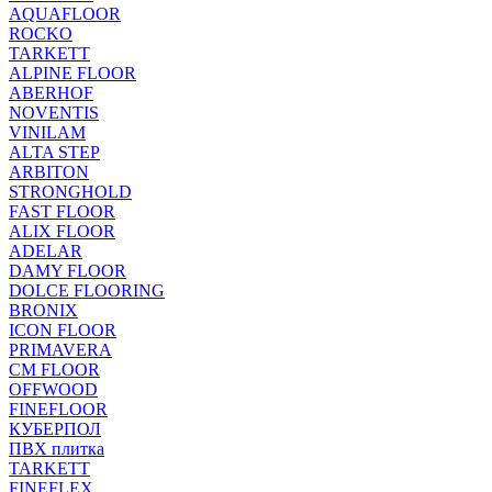
AQUAFLOOR
ROCKO
TARKETT
ALPINE FLOOR
ABERHOF
NOVENTIS
VINILAM
ALTA STEP
ARBITON
STRONGHOLD
FAST FLOOR
ALIX FLOOR
ADELAR
DAMY FLOOR
DOLCE FLOORING
BRONIX
ICON FLOOR
PRIMAVERA
CM FLOOR
OFFWOOD
FINEFLOOR
КУБЕРПОЛ
ПВХ плитка
TARKETT
FINEFLEX