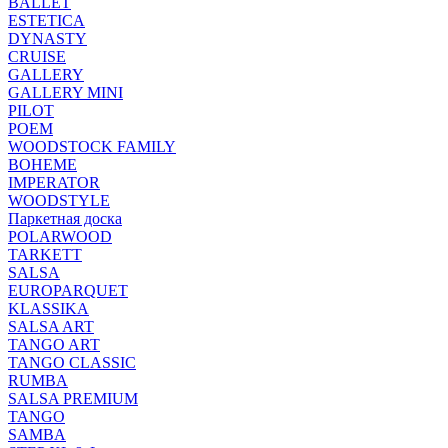
BALLET
ESTETICA
DYNASTY
CRUISE
GALLERY
GALLERY MINI
PILOT
POEM
WOODSTOCK FAMILY
BOHEME
IMPERATOR
WOODSTYLE
Паркетная доска
POLARWOOD
TARKETT
SALSA
EUROPARQUET
KLASSIKA
SALSA ART
TANGO ART
TANGO CLASSIC
RUMBA
SALSA PREMIUM
TANGO
SAMBA