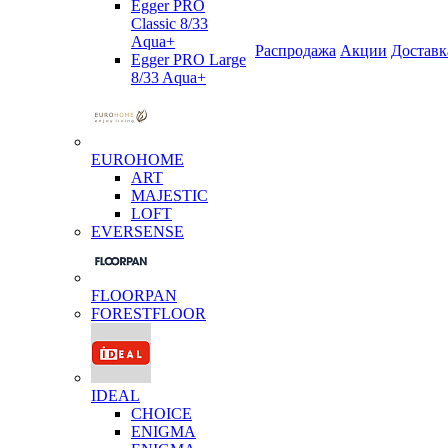
Egger PRO
Classic 8/33
Aqua+
Распродажа
Акции
Доставк
Egger PRO Large
8/33 Aqua+
EUROHOME
ART
MAJESTIC
LOFT
EVERSENSE
FLOORPAN
FORESTFLOOR
IDEAL
CHOICE
ENIGMA