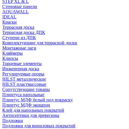
STEP XL & L
Стеновые панели
AQUAWALL
IDEAL
Краски
Террасная доска
Террасная доска ДПК
Ступени из ДПК
Комплектующие для террасной доски
Монтажные лаги
Кляймеры
Клипсы
Торцевые элементы
Инженерная доска
Регулируемые опоры
HILST металлические
HILST пластмассовые
Сопутствующие товары
Плинтуса напольные
Плинтус МДФ белый под покраску
Плинтус МДФ экошпон
Клей для напольных покрытий
Антисептики для древесины
Подложки
Подложки для виниловых покрытий