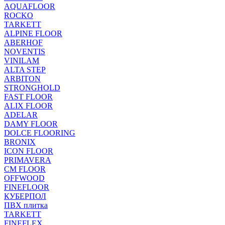
AQUAFLOOR
ROCKO
TARKETT
ALPINE FLOOR
ABERHOF
NOVENTIS
VINILAM
ALTA STEP
ARBITON
STRONGHOLD
FAST FLOOR
ALIX FLOOR
ADELAR
DAMY FLOOR
DOLCE FLOORING
BRONIX
ICON FLOOR
PRIMAVERA
CM FLOOR
OFFWOOD
FINEFLOOR
КУБЕРПОЛ
ПВХ плитка
TARKETT
FINEFLEX