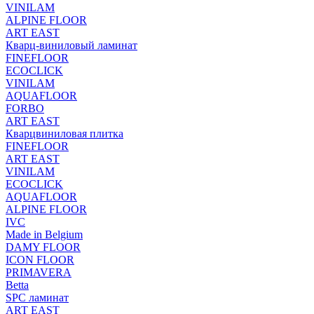
VINILAM
ALPINE FLOOR
ART EAST
Кварц-виниловый ламинат
FINEFLOOR
ECOCLICK
VINILAM
AQUAFLOOR
FORBO
ART EAST
Кварцвиниловая плитка
FINEFLOOR
ART EAST
VINILAM
ECOCLICK
AQUAFLOOR
ALPINE FLOOR
IVC
Made in Belgium
DAMY FLOOR
ICON FLOOR
PRIMAVERA
Betta
SPC ламинат
ART EAST