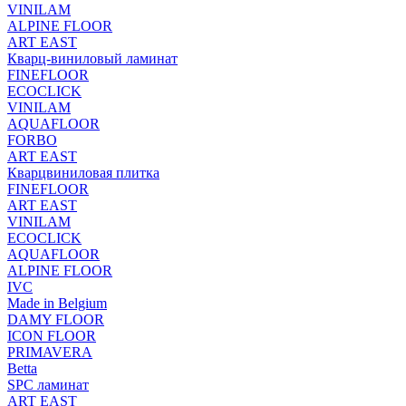
VINILAM
ALPINE FLOOR
ART EAST
Кварц-виниловый ламинат
FINEFLOOR
ECOCLICK
VINILAM
AQUAFLOOR
FORBO
ART EAST
Кварцвиниловая плитка
FINEFLOOR
ART EAST
VINILAM
ECOCLICK
AQUAFLOOR
ALPINE FLOOR
IVC
Made in Belgium
DAMY FLOOR
ICON FLOOR
PRIMAVERA
Betta
SPC ламинат
ART EAST