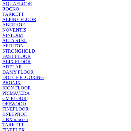
AQUAFLOOR
ROCKO
TARKETT
ALPINE FLOOR
ABERHOF
NOVENTIS
VINILAM
ALTA STEP
ARBITON
STRONGHOLD
FAST FLOOR
ALIX FLOOR
ADELAR
DAMY FLOOR
DOLCE FLOORING
BRONIX
ICON FLOOR
PRIMAVERA
CM FLOOR
OFFWOOD
FINEFLOOR
КУБЕРПОЛ
ПВХ плитка
TARKETT
FINEFLEX