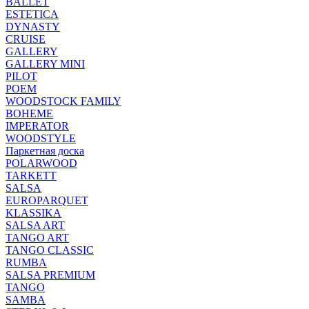
BALLET
ESTETICA
DYNASTY
CRUISE
GALLERY
GALLERY MINI
PILOT
POEM
WOODSTOCK FAMILY
BOHEME
IMPERATOR
WOODSTYLE
Паркетная доска
POLARWOOD
TARKETT
SALSA
EUROPARQUET
KLASSIKA
SALSA ART
TANGO ART
TANGO CLASSIC
RUMBA
SALSA PREMIUM
TANGO
SAMBA