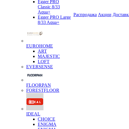
Egger PRO
Classic 8/33
Aqua+
Распродажа
Акции
Доставк
Egger PRO Large
8/33 Aqua+
EUROHOME
ART
MAJESTIC
LOFT
EVERSENSE
FLOORPAN
FORESTFLOOR
IDEAL
CHOICE
ENIGMA