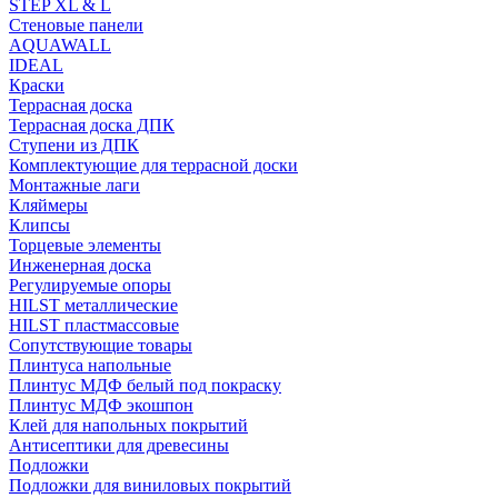
STEP XL & L
Стеновые панели
AQUAWALL
IDEAL
Краски
Террасная доска
Террасная доска ДПК
Ступени из ДПК
Комплектующие для террасной доски
Монтажные лаги
Кляймеры
Клипсы
Торцевые элементы
Инженерная доска
Регулируемые опоры
HILST металлические
HILST пластмассовые
Сопутствующие товары
Плинтуса напольные
Плинтус МДФ белый под покраску
Плинтус МДФ экошпон
Клей для напольных покрытий
Антисептики для древесины
Подложки
Подложки для виниловых покрытий