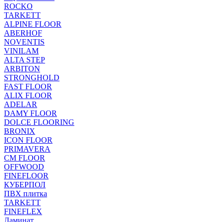
ROCKO
TARKETT
ALPINE FLOOR
ABERHOF
NOVENTIS
VINILAM
ALTA STEP
ARBITON
STRONGHOLD
FAST FLOOR
ALIX FLOOR
ADELAR
DAMY FLOOR
DOLCE FLOORING
BRONIX
ICON FLOOR
PRIMAVERA
CM FLOOR
OFFWOOD
FINEFLOOR
КУБЕРПОЛ
ПВХ плитка
TARKETT
FINEFLEX
Ламинат