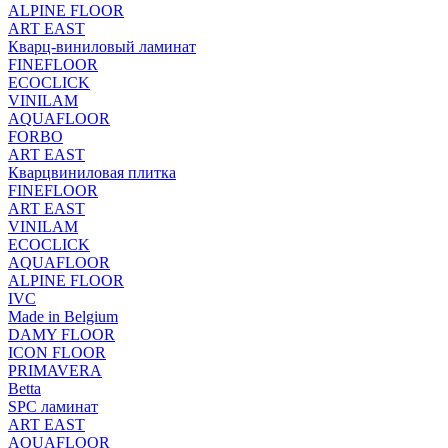
ALPINE FLOOR
ART EAST
Кварц-виниловый ламинат
FINEFLOOR
ECOCLICK
VINILAM
AQUAFLOOR
FORBO
ART EAST
Кварцвиниловая плитка
FINEFLOOR
ART EAST
VINILAM
ECOCLICK
AQUAFLOOR
ALPINE FLOOR
IVC
Made in Belgium
DAMY FLOOR
ICON FLOOR
PRIMAVERA
Betta
SPC ламинат
ART EAST
AQUAFLOOR