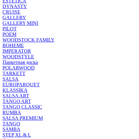
ESTETICA
DYNASTY
CRUISE
GALLERY
GALLERY MINI
PILOT
POEM
WOODSTOCK FAMILY
BOHEME
IMPERATOR
WOODSTYLE
Паркетная доска
POLARWOOD
TARKETT
SALSA
EUROPARQUET
KLASSIKA
SALSA ART
TANGO ART
TANGO CLASSIC
RUMBA
SALSA PREMIUM
TANGO
SAMBA
STEP XL & L