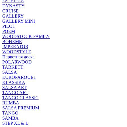
ESTETICA
DYNASTY
CRUISE
GALLERY
GALLERY MINI
PILOT
POEM
WOODSTOCK FAMILY
BOHEME
IMPERATOR
WOODSTYLE
Паркетная доска
POLARWOOD
TARKETT
SALSA
EUROPARQUET
KLASSIKA
SALSA ART
TANGO ART
TANGO CLASSIC
RUMBA
SALSA PREMIUM
TANGO
SAMBA
STEP XL & L