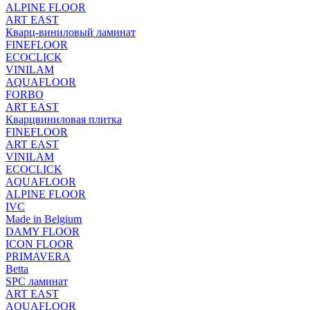
ALPINE FLOOR
ART EAST
Кварц-виниловый ламинат
FINEFLOOR
ECOCLICK
VINILAM
AQUAFLOOR
FORBO
ART EAST
Кварцвиниловая плитка
FINEFLOOR
ART EAST
VINILAM
ECOCLICK
AQUAFLOOR
ALPINE FLOOR
IVC
Made in Belgium
DAMY FLOOR
ICON FLOOR
PRIMAVERA
Betta
SPC ламинат
ART EAST
AQUAFLOOR