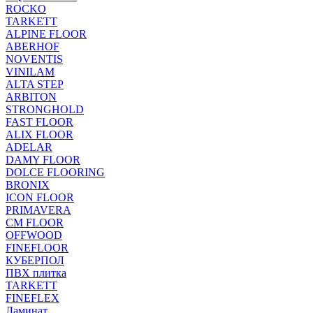
ROCKO
TARKETT
ALPINE FLOOR
ABERHOF
NOVENTIS
VINILAM
ALTA STEP
ARBITON
STRONGHOLD
FAST FLOOR
ALIX FLOOR
ADELAR
DAMY FLOOR
DOLCE FLOORING
BRONIX
ICON FLOOR
PRIMAVERA
CM FLOOR
OFFWOOD
FINEFLOOR
КУБЕРПОЛ
ПВХ плитка
TARKETT
FINEFLEX
Ламинат