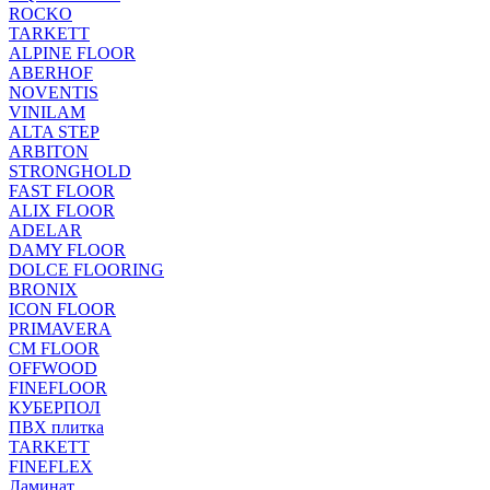
ROCKO
TARKETT
ALPINE FLOOR
ABERHOF
NOVENTIS
VINILAM
ALTA STEP
ARBITON
STRONGHOLD
FAST FLOOR
ALIX FLOOR
ADELAR
DAMY FLOOR
DOLCE FLOORING
BRONIX
ICON FLOOR
PRIMAVERA
CM FLOOR
OFFWOOD
FINEFLOOR
КУБЕРПОЛ
ПВХ плитка
TARKETT
FINEFLEX
Ламинат