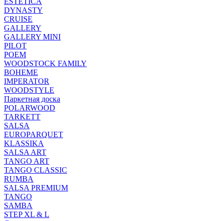
ESTETICA
DYNASTY
CRUISE
GALLERY
GALLERY MINI
PILOT
POEM
WOODSTOCK FAMILY
BOHEME
IMPERATOR
WOODSTYLE
Паркетная доска
POLARWOOD
TARKETT
SALSA
EUROPARQUET
KLASSIKA
SALSA ART
TANGO ART
TANGO CLASSIC
RUMBA
SALSA PREMIUM
TANGO
SAMBA
STEP XL & L