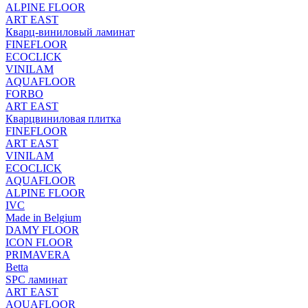
ALPINE FLOOR
ART EAST
Кварц-виниловый ламинат
FINEFLOOR
ECOCLICK
VINILAM
AQUAFLOOR
FORBO
ART EAST
Кварцвиниловая плитка
FINEFLOOR
ART EAST
VINILAM
ECOCLICK
AQUAFLOOR
ALPINE FLOOR
IVC
Made in Belgium
DAMY FLOOR
ICON FLOOR
PRIMAVERA
Betta
SPC ламинат
ART EAST
AQUAFLOOR