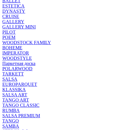
BALLET
ESTETICA
DYNASTY
CRUISE
GALLERY
GALLERY MINI
PILOT
POEM
WOODSTOCK FAMILY
BOHEME
IMPERATOR
WOODSTYLE
Паркетная доска
POLARWOOD
TARKETT
SALSA
EUROPARQUET
KLASSIKA
SALSA ART
TANGO ART
TANGO CLASSIC
RUMBA
SALSA PREMIUM
TANGO
SAMBA