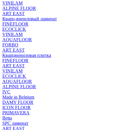
VINILAM
ALPINE FLOOR
ART EAST
Кварц-виниловый ламинат
FINEFLOOR
ECOCLICK
VINILAM
AQUAFLOOR
FORBO
ART EAST
Кварцвиниловая плитка
FINEFLOOR
ART EAST
VINILAM
ECOCLICK
AQUAFLOOR
ALPINE FLOOR
IVC
Made in Belgium
DAMY FLOOR
ICON FLOOR
PRIMAVERA
Betta
SPC ламинат
ART EAST