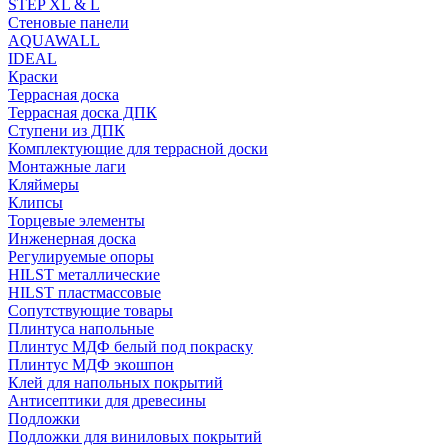
STEP XL & L
Стеновые панели
AQUAWALL
IDEAL
Краски
Террасная доска
Террасная доска ДПК
Ступени из ДПК
Комплектующие для террасной доски
Монтажные лаги
Кляймеры
Клипсы
Торцевые элементы
Инженерная доска
Регулируемые опоры
HILST металлические
HILST пластмассовые
Сопутствующие товары
Плинтуса напольные
Плинтус МДФ белый под покраску
Плинтус МДФ экошпон
Клей для напольных покрытий
Антисептики для древесины
Подложки
Подложки для виниловых покрытий