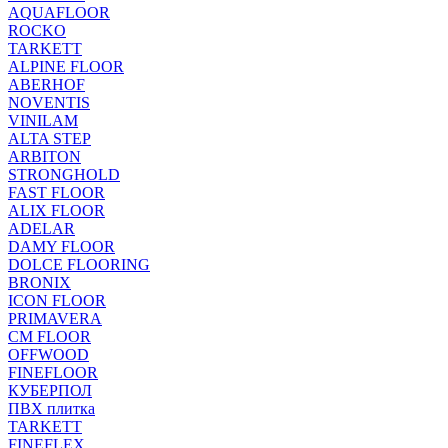
AQUAFLOOR
ROCKO
TARKETT
ALPINE FLOOR
ABERHOF
NOVENTIS
VINILAM
ALTA STEP
ARBITON
STRONGHOLD
FAST FLOOR
ALIX FLOOR
ADELAR
DAMY FLOOR
DOLCE FLOORING
BRONIX
ICON FLOOR
PRIMAVERA
CM FLOOR
OFFWOOD
FINEFLOOR
КУБЕРПОЛ
ПВХ плитка
TARKETT
FINEFLEX