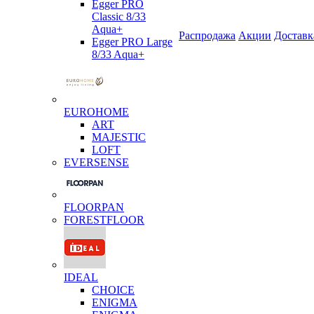
Egger PRO
Classic 8/33
Aqua+
Распродажа
Акции
Доставк
Egger PRO Large
8/33 Aqua+
EUROHOME
ART
MAJESTIC
LOFT
EVERSENSE
FLOORPAN
FORESTFLOOR
IDEAL
CHOICE
ENIGMA