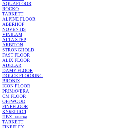
AQUAFLOOR
ROCKO
TARKETT
ALPINE FLOOR
ABERHOF
NOVENTIS
VINILAM
ALTA STEP
ARBITON
STRONGHOLD
FAST FLOOR
ALIX FLOOR
ADELAR
DAMY FLOOR
DOLCE FLOORING
BRONIX
ICON FLOOR
PRIMAVERA
CM FLOOR
OFFWOOD
FINEFLOOR
КУБЕРПОЛ
ПВХ плитка
TARKETT
FINEFLEX