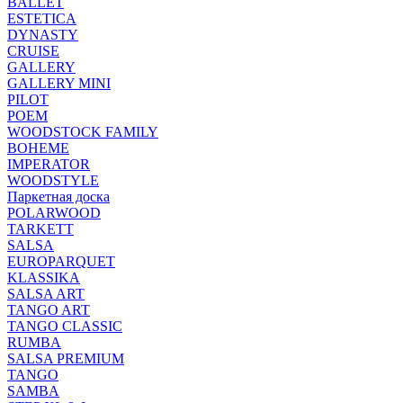
BALLET
ESTETICA
DYNASTY
CRUISE
GALLERY
GALLERY MINI
PILOT
POEM
WOODSTOCK FAMILY
BOHEME
IMPERATOR
WOODSTYLE
Паркетная доска
POLARWOOD
TARKETT
SALSA
EUROPARQUET
KLASSIKA
SALSA ART
TANGO ART
TANGO CLASSIC
RUMBA
SALSA PREMIUM
TANGO
SAMBA