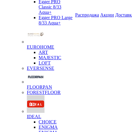
Egger PRO
Classic 8/33
Aqua+
Распродажа
Акции
Доставк
Egger PRO Large
8/33 Aqua+
EUROHOME
ART
MAJESTIC
LOFT
EVERSENSE
FLOORPAN
FORESTFLOOR
IDEAL
CHOICE
ENIGMA