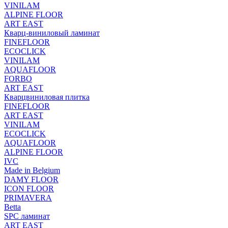
VINILAM
ALPINE FLOOR
ART EAST
Кварц-виниловый ламинат
FINEFLOOR
ECOCLICK
VINILAM
AQUAFLOOR
FORBO
ART EAST
Кварцвиниловая плитка
FINEFLOOR
ART EAST
VINILAM
ECOCLICK
AQUAFLOOR
ALPINE FLOOR
IVC
Made in Belgium
DAMY FLOOR
ICON FLOOR
PRIMAVERA
Betta
SPC ламинат
ART EAST