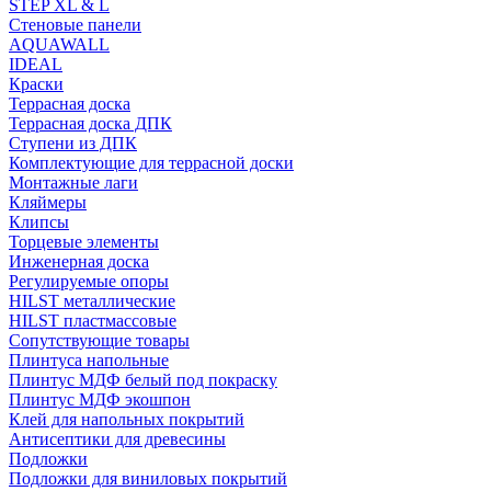
STEP XL & L
Стеновые панели
AQUAWALL
IDEAL
Краски
Террасная доска
Террасная доска ДПК
Ступени из ДПК
Комплектующие для террасной доски
Монтажные лаги
Кляймеры
Клипсы
Торцевые элементы
Инженерная доска
Регулируемые опоры
HILST металлические
HILST пластмассовые
Сопутствующие товары
Плинтуса напольные
Плинтус МДФ белый под покраску
Плинтус МДФ экошпон
Клей для напольных покрытий
Антисептики для древесины
Подложки
Подложки для виниловых покрытий