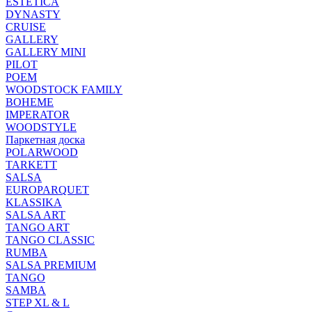
ESTETICA
DYNASTY
CRUISE
GALLERY
GALLERY MINI
PILOT
POEM
WOODSTOCK FAMILY
BOHEME
IMPERATOR
WOODSTYLE
Паркетная доска
POLARWOOD
TARKETT
SALSA
EUROPARQUET
KLASSIKA
SALSA ART
TANGO ART
TANGO CLASSIC
RUMBA
SALSA PREMIUM
TANGO
SAMBA
STEP XL & L