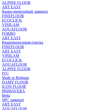
ALPINE FLOOR
ART EAST
Кварц-виниловый ламинат
FINEFLOOR
ECOCLICK
VINILAM
AQUAFLOOR
FORBO
ART EAST
Кварцвиниловая плитка
FINEFLOOR
ART EAST
VINILAM
ECOCLICK
AQUAFLOOR
ALPINE FLOOR
IVC
Made in Belgium
DAMY FLOOR
ICON FLOOR
PRIMAVERA
Betta
SPC ламинат
ART EAST
AQUAFLOOR