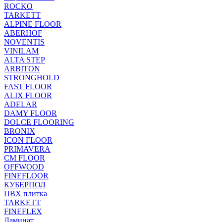
ROCKO
TARKETT
ALPINE FLOOR
ABERHOF
NOVENTIS
VINILAM
ALTA STEP
ARBITON
STRONGHOLD
FAST FLOOR
ALIX FLOOR
ADELAR
DAMY FLOOR
DOLCE FLOORING
BRONIX
ICON FLOOR
PRIMAVERA
CM FLOOR
OFFWOOD
FINEFLOOR
КУБЕРПОЛ
ПВХ плитка
TARKETT
FINEFLEX
Ламинат