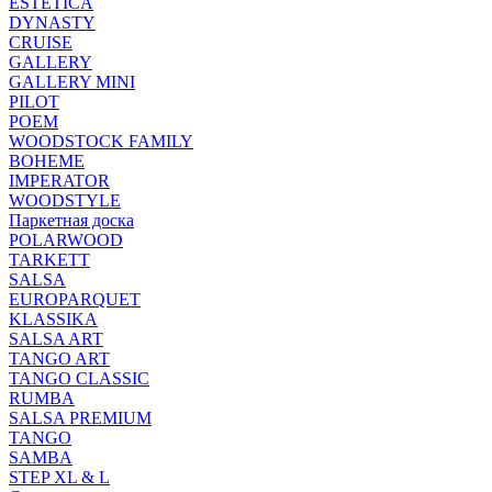
ESTETICA
DYNASTY
CRUISE
GALLERY
GALLERY MINI
PILOT
POEM
WOODSTOCK FAMILY
BOHEME
IMPERATOR
WOODSTYLE
Паркетная доска
POLARWOOD
TARKETT
SALSA
EUROPARQUET
KLASSIKA
SALSA ART
TANGO ART
TANGO CLASSIC
RUMBA
SALSA PREMIUM
TANGO
SAMBA
STEP XL & L