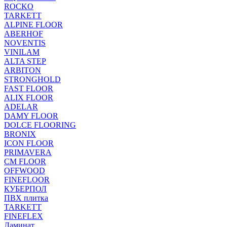
ROCKO
TARKETT
ALPINE FLOOR
ABERHOF
NOVENTIS
VINILAM
ALTA STEP
ARBITON
STRONGHOLD
FAST FLOOR
ALIX FLOOR
ADELAR
DAMY FLOOR
DOLCE FLOORING
BRONIX
ICON FLOOR
PRIMAVERA
CM FLOOR
OFFWOOD
FINEFLOOR
КУБЕРПОЛ
ПВХ плитка
TARKETT
FINEFLEX
Ламинат