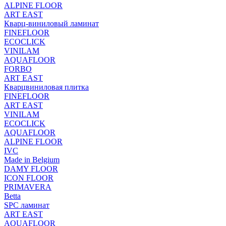
ALPINE FLOOR
ART EAST
Кварц-виниловый ламинат
FINEFLOOR
ECOCLICK
VINILAM
AQUAFLOOR
FORBO
ART EAST
Кварцвиниловая плитка
FINEFLOOR
ART EAST
VINILAM
ECOCLICK
AQUAFLOOR
ALPINE FLOOR
IVC
Made in Belgium
DAMY FLOOR
ICON FLOOR
PRIMAVERA
Betta
SPC ламинат
ART EAST
AQUAFLOOR