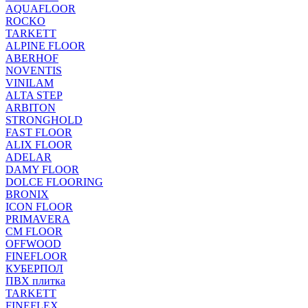
AQUAFLOOR
ROCKO
TARKETT
ALPINE FLOOR
ABERHOF
NOVENTIS
VINILAM
ALTA STEP
ARBITON
STRONGHOLD
FAST FLOOR
ALIX FLOOR
ADELAR
DAMY FLOOR
DOLCE FLOORING
BRONIX
ICON FLOOR
PRIMAVERA
CM FLOOR
OFFWOOD
FINEFLOOR
КУБЕРПОЛ
ПВХ плитка
TARKETT
FINEFLEX