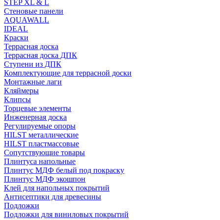
STEP XL & L
Стеновые панели
AQUAWALL
IDEAL
Краски
Террасная доска
Террасная доска ДПК
Ступени из ДПК
Комплектующие для террасной доски
Монтажные лаги
Кляймеры
Клипсы
Торцевые элементы
Инженерная доска
Регулируемые опоры
HILST металлические
HILST пластмассовые
Сопутствующие товары
Плинтуса напольные
Плинтус МДФ белый под покраску
Плинтус МДФ экошпон
Клей для напольных покрытий
Антисептики для древесины
Подложки
Подложки для виниловых покрытий