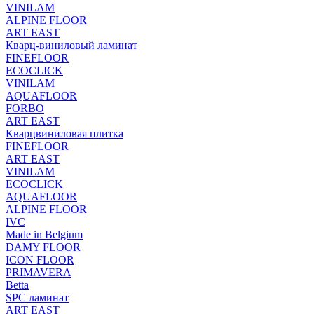
VINILAM
ALPINE FLOOR
ART EAST
Кварц-виниловый ламинат
FINEFLOOR
ECOCLICK
VINILAM
AQUAFLOOR
FORBO
ART EAST
Кварцвиниловая плитка
FINEFLOOR
ART EAST
VINILAM
ECOCLICK
AQUAFLOOR
ALPINE FLOOR
IVC
Made in Belgium
DAMY FLOOR
ICON FLOOR
PRIMAVERA
Betta
SPC ламинат
ART EAST