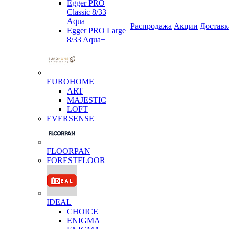
Egger PRO
Classic 8/33
Aqua+
Распродажа
Акции
Доставк
Egger PRO Large
8/33 Aqua+
EUROHOME
ART
MAJESTIC
LOFT
EVERSENSE
FLOORPAN
FORESTFLOOR
IDEAL
CHOICE
ENIGMA