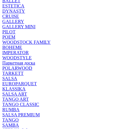
BALLET
ESTETICA
DYNASTY
CRUISE
GALLERY
GALLERY MINI
PILOT
POEM
WOODSTOCK FAMILY
BOHEME
IMPERATOR
WOODSTYLE
Паркетная доска
POLARWOOD
TARKETT
SALSA
EUROPARQUET
KLASSIKA
SALSA ART
TANGO ART
TANGO CLASSIC
RUMBA
SALSA PREMIUM
TANGO
SAMBA