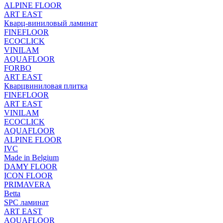
ALPINE FLOOR
ART EAST
Кварц-виниловый ламинат
FINEFLOOR
ECOCLICK
VINILAM
AQUAFLOOR
FORBO
ART EAST
Кварцвиниловая плитка
FINEFLOOR
ART EAST
VINILAM
ECOCLICK
AQUAFLOOR
ALPINE FLOOR
IVC
Made in Belgium
DAMY FLOOR
ICON FLOOR
PRIMAVERA
Betta
SPC ламинат
ART EAST
AQUAFLOOR