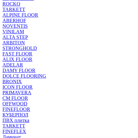
ROCKO
TARKETT
ALPINE FLOOR
ABERHOF
NOVENTIS
VINILAM
ALTA STEP
ARBITON
STRONGHOLD
FAST FLOOR
ALIX FLOOR
ADELAR
DAMY FLOOR
DOLCE FLOORING
BRONIX
ICON FLOOR
PRIMAVERA
CM FLOOR
OFFWOOD
FINEFLOOR
КУБЕРПОЛ
ПВХ плитка
TARKETT
FINEFLEX
Ламинат