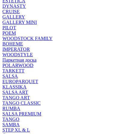
ESTETICA
DYNASTY
CRUISE
GALLERY
GALLERY MINI
PILOT
POEM
WOODSTOCK FAMILY
BOHEME
IMPERATOR
WOODSTYLE
Паркетная доска
POLARWOOD
TARKETT
SALSA
EUROPARQUET
KLASSIKA
SALSA ART
TANGO ART
TANGO CLASSIC
RUMBA
SALSA PREMIUM
TANGO
SAMBA
STEP XL & L