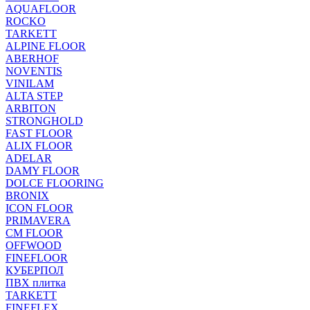
AQUAFLOOR
ROCKO
TARKETT
ALPINE FLOOR
ABERHOF
NOVENTIS
VINILAM
ALTA STEP
ARBITON
STRONGHOLD
FAST FLOOR
ALIX FLOOR
ADELAR
DAMY FLOOR
DOLCE FLOORING
BRONIX
ICON FLOOR
PRIMAVERA
CM FLOOR
OFFWOOD
FINEFLOOR
КУБЕРПОЛ
ПВХ плитка
TARKETT
FINEFLEX