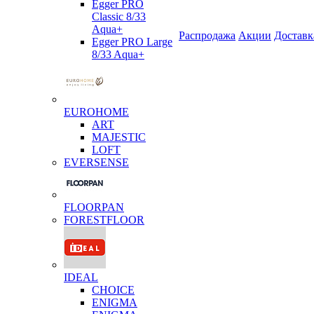
Egger PRO
Classic 8/33
Aqua+
Распродажа
Акции
Доставк
Egger PRO Large
8/33 Aqua+
EUROHOME
ART
MAJESTIC
LOFT
EVERSENSE
FLOORPAN
FORESTFLOOR
IDEAL
CHOICE
ENIGMA