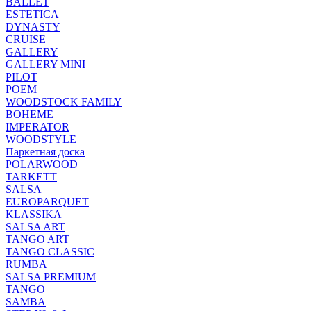
BALLET
ESTETICA
DYNASTY
CRUISE
GALLERY
GALLERY MINI
PILOT
POEM
WOODSTOCK FAMILY
BOHEME
IMPERATOR
WOODSTYLE
Паркетная доска
POLARWOOD
TARKETT
SALSA
EUROPARQUET
KLASSIKA
SALSA ART
TANGO ART
TANGO CLASSIC
RUMBA
SALSA PREMIUM
TANGO
SAMBA