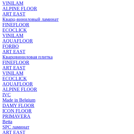
VINILAM
ALPINE FLOOR
ART EAST
Кварц-виниловый ламинат
FINEFLOOR
ECOCLICK
VINILAM
AQUAFLOOR
FORBO
ART EAST
Кварцвиниловая плитка
FINEFLOOR
ART EAST
VINILAM
ECOCLICK
AQUAFLOOR
ALPINE FLOOR
IVC
Made in Belgium
DAMY FLOOR
ICON FLOOR
PRIMAVERA
Betta
SPC ламинат
ART EAST