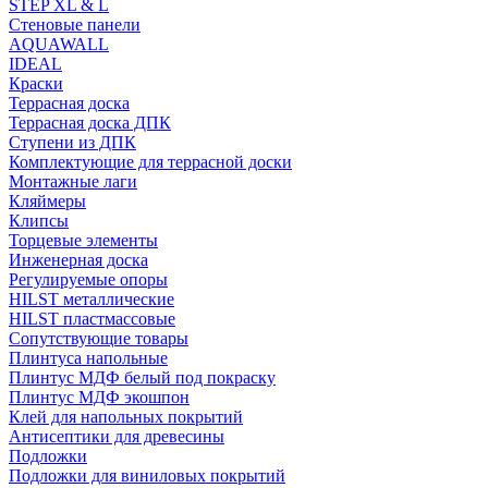
STEP XL & L
Стеновые панели
AQUAWALL
IDEAL
Краски
Террасная доска
Террасная доска ДПК
Ступени из ДПК
Комплектующие для террасной доски
Монтажные лаги
Кляймеры
Клипсы
Торцевые элементы
Инженерная доска
Регулируемые опоры
HILST металлические
HILST пластмассовые
Сопутствующие товары
Плинтуса напольные
Плинтус МДФ белый под покраску
Плинтус МДФ экошпон
Клей для напольных покрытий
Антисептики для древесины
Подложки
Подложки для виниловых покрытий