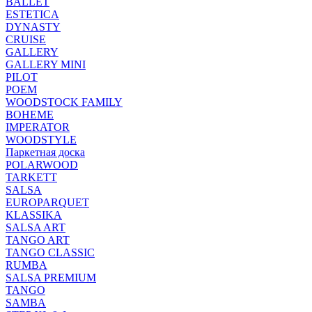
BALLET
ESTETICA
DYNASTY
CRUISE
GALLERY
GALLERY MINI
PILOT
POEM
WOODSTOCK FAMILY
BOHEME
IMPERATOR
WOODSTYLE
Паркетная доска
POLARWOOD
TARKETT
SALSA
EUROPARQUET
KLASSIKA
SALSA ART
TANGO ART
TANGO CLASSIC
RUMBA
SALSA PREMIUM
TANGO
SAMBA