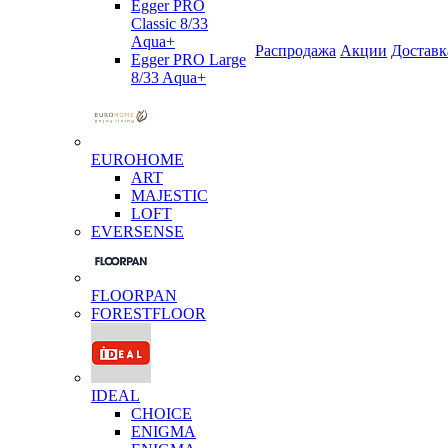
Egger PRO
Classic 8/33
Aqua+
Распродажа
Акции
Доставк
Egger PRO Large
8/33 Aqua+
EUROHOME
ART
MAJESTIC
LOFT
EVERSENSE
FLOORPAN
FORESTFLOOR
IDEAL
CHOICE
ENIGMA