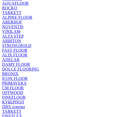
AQUAFLOOR
ROCKO
TARKETT
ALPINE FLOOR
ABERHOF
NOVENTIS
VINILAM
ALTA STEP
ARBITON
STRONGHOLD
FAST FLOOR
ALIX FLOOR
ADELAR
DAMY FLOOR
DOLCE FLOORING
BRONIX
ICON FLOOR
PRIMAVERA
CM FLOOR
OFFWOOD
FINEFLOOR
КУБЕРПОЛ
ПВХ плитка
TARKETT
FINEFLEX