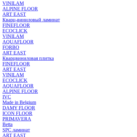
VINILAM
ALPINE FLOOR
ART EAST
Кварц-виниловый ламинат
FINEFLOOR
ECOCLICK
VINILAM
AQUAFLOOR
FORBO
ART EAST
Кварцвиниловая плитка
FINEFLOOR
ART EAST
VINILAM
ECOCLICK
AQUAFLOOR
ALPINE FLOOR
IVC
Made in Belgium
DAMY FLOOR
ICON FLOOR
PRIMAVERA
Betta
SPC ламинат
ART EAST