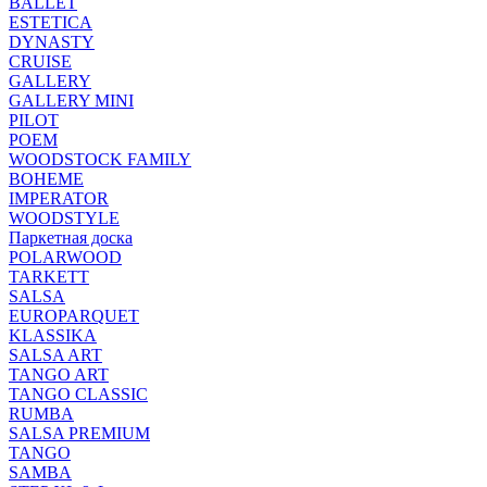
BALLET
ESTETICA
DYNASTY
CRUISE
GALLERY
GALLERY MINI
PILOT
POEM
WOODSTOCK FAMILY
BOHEME
IMPERATOR
WOODSTYLE
Паркетная доска
POLARWOOD
TARKETT
SALSA
EUROPARQUET
KLASSIKA
SALSA ART
TANGO ART
TANGO CLASSIC
RUMBA
SALSA PREMIUM
TANGO
SAMBA