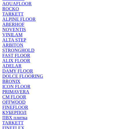
AQUAFLOOR
ROCKO
TARKETT
ALPINE FLOOR
ABERHOF
NOVENTIS
VINILAM
ALTA STEP
ARBITON
STRONGHOLD
FAST FLOOR
ALIX FLOOR
ADELAR
DAMY FLOOR
DOLCE FLOORING
BRONIX
ICON FLOOR
PRIMAVERA
CM FLOOR
OFFWOOD
FINEFLOOR
КУБЕРПОЛ
ПВХ плитка
TARKETT
FINEFLEX