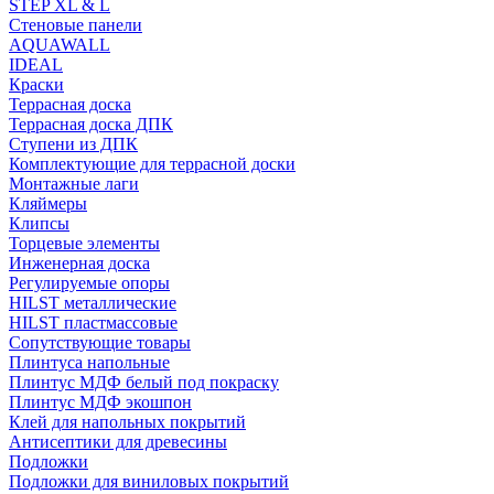
STEP XL & L
Стеновые панели
AQUAWALL
IDEAL
Краски
Террасная доска
Террасная доска ДПК
Ступени из ДПК
Комплектующие для террасной доски
Монтажные лаги
Кляймеры
Клипсы
Торцевые элементы
Инженерная доска
Регулируемые опоры
HILST металлические
HILST пластмассовые
Сопутствующие товары
Плинтуса напольные
Плинтус МДФ белый под покраску
Плинтус МДФ экошпон
Клей для напольных покрытий
Антисептики для древесины
Подложки
Подложки для виниловых покрытий