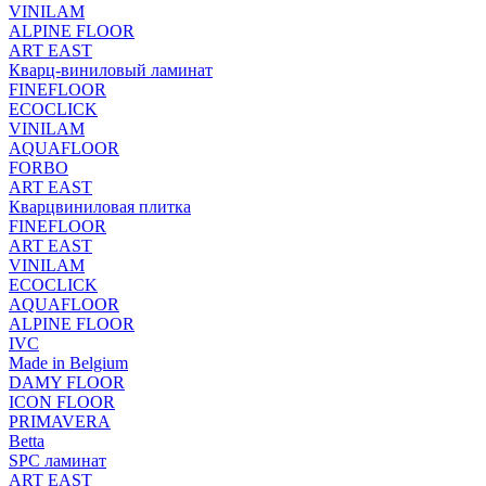
VINILAM
ALPINE FLOOR
ART EAST
Кварц-виниловый ламинат
FINEFLOOR
ECOCLICK
VINILAM
AQUAFLOOR
FORBO
ART EAST
Кварцвиниловая плитка
FINEFLOOR
ART EAST
VINILAM
ECOCLICK
AQUAFLOOR
ALPINE FLOOR
IVC
Made in Belgium
DAMY FLOOR
ICON FLOOR
PRIMAVERA
Betta
SPC ламинат
ART EAST