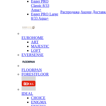
Egger PRO
Classic 8/33
Aqua+
Распродажа
Акции
Доставк
Egger PRO Large
8/33 Aqua+
EUROHOME
ART
MAJESTIC
LOFT
EVERSENSE
FLOORPAN
FORESTFLOOR
IDEAL
CHOICE
ENIGMA