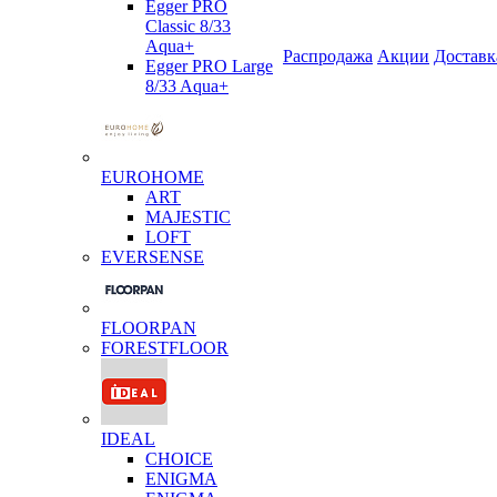
Egger PRO
Classic 8/33
Aqua+
Распродажа
Акции
Доставк
Egger PRO Large
8/33 Aqua+
EUROHOME
ART
MAJESTIC
LOFT
EVERSENSE
FLOORPAN
FORESTFLOOR
IDEAL
CHOICE
ENIGMA