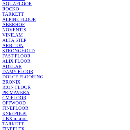
AQUAFLOOR
ROCKO
TARKETT
ALPINE FLOOR
ABERHOF
NOVENTIS
VINILAM
ALTA STEP
ARBITON
STRONGHOLD
FAST FLOOR
ALIX FLOOR
ADELAR
DAMY FLOOR
DOLCE FLOORING
BRONIX
ICON FLOOR
PRIMAVERA
CM FLOOR
OFFWOOD
FINEFLOOR
КУБЕРПОЛ
ПВХ плитка
TARKETT
FINEFLEX