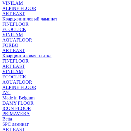
VINILAM
ALPINE FLOOR
ART EAST
Кварц-виниловый ламинат
FINEFLOOR
ECOCLICK
VINILAM
AQUAFLOOR
FORBO
ART EAST
Кварцвиниловая плитка
FINEFLOOR
ART EAST
VINILAM
ECOCLICK
AQUAFLOOR
ALPINE FLOOR
IVC
Made in Belgium
DAMY FLOOR
ICON FLOOR
PRIMAVERA
Betta
SPC ламинат
ART EAST