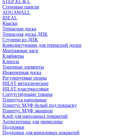
STEP XL & L
Стеновые панели
AQUAWALL
IDEAL
Краски
Террасная доска
Террасная доска ДПК
Ступени из ДПК
Комплектующие для террасной доски
Монтажные лаги
Кляймеры
Клипсы
Торцевые элементы
Инженерная доска
Регулируемые опоры
HILST металлические
HILST пластмассовые
Сопутствующие товары
Плинтуса напольные
Плинтус МДФ белый под покраску
Плинтус МДФ экошпон
Клей для напольных покрытий
Антисептики для древесины
Подложки
Подложки для виниловых покрытий