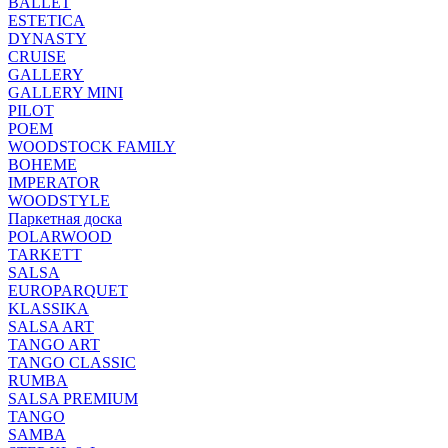
BALLET
ESTETICA
DYNASTY
CRUISE
GALLERY
GALLERY MINI
PILOT
POEM
WOODSTOCK FAMILY
BOHEME
IMPERATOR
WOODSTYLE
Паркетная доска
POLARWOOD
TARKETT
SALSA
EUROPARQUET
KLASSIKA
SALSA ART
TANGO ART
TANGO CLASSIC
RUMBA
SALSA PREMIUM
TANGO
SAMBA