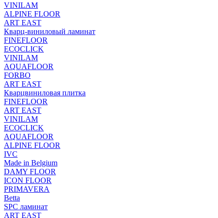
VINILAM
ALPINE FLOOR
ART EAST
Кварц-виниловый ламинат
FINEFLOOR
ECOCLICK
VINILAM
AQUAFLOOR
FORBO
ART EAST
Кварцвиниловая плитка
FINEFLOOR
ART EAST
VINILAM
ECOCLICK
AQUAFLOOR
ALPINE FLOOR
IVC
Made in Belgium
DAMY FLOOR
ICON FLOOR
PRIMAVERA
Betta
SPC ламинат
ART EAST