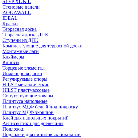
STEP XL & L
Стеновые панели
AQUAWALL
IDEAL
Краски
Террасная доска
Террасная доска ДПК
Ступени из ДПК
Комплектующие для террасной доски
Монтажные лаги
Кляймеры
Клипсы
Торцевые элементы
Инженерная доска
Регулируемые опоры
HILST металлические
HILST пластмассовые
Сопутствующие товары
Плинтуса напольные
Плинтус МДФ белый под покраску
Плинтус МДФ экошпон
Клей для напольных покрытий
Антисептики для древесины
Подложки
Подложки для виниловых покрытий