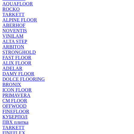
AQUAFLOOR
ROCKO
TARKETT
ALPINE FLOOR
ABERHOF
NOVENTIS
VINILAM
ALTA STEP
ARBITON
STRONGHOLD
FAST FLOOR
ALIX FLOOR
ADELAR
DAMY FLOOR
DOLCE FLOORING
BRONIX
ICON FLOOR
PRIMAVERA
CM FLOOR
OFFWOOD
FINEFLOOR
КУБЕРПОЛ
ПВХ плитка
TARKETT
FINEFLEX