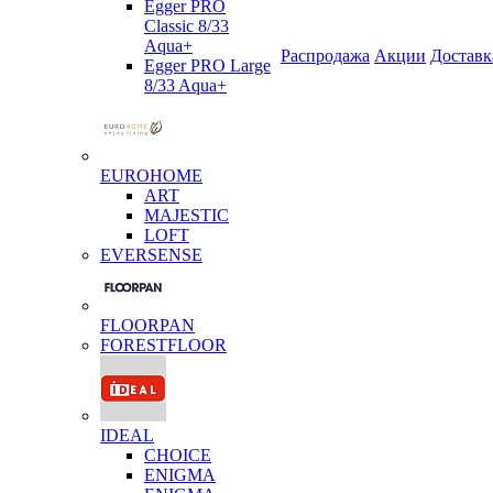
Egger PRO
Classic 8/33
Aqua+
Распродажа
Акции
Доставк
Egger PRO Large
8/33 Aqua+
EUROHOME
ART
MAJESTIC
LOFT
EVERSENSE
FLOORPAN
FORESTFLOOR
IDEAL
CHOICE
ENIGMA