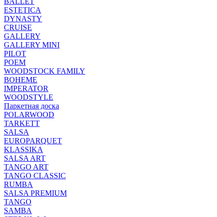
BALLET
ESTETICA
DYNASTY
CRUISE
GALLERY
GALLERY MINI
PILOT
POEM
WOODSTOCK FAMILY
BOHEME
IMPERATOR
WOODSTYLE
Паркетная доска
POLARWOOD
TARKETT
SALSA
EUROPARQUET
KLASSIKA
SALSA ART
TANGO ART
TANGO CLASSIC
RUMBA
SALSA PREMIUM
TANGO
SAMBA