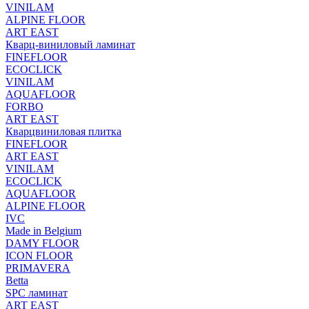
VINILAM
ALPINE FLOOR
ART EAST
Кварц-виниловый ламинат
FINEFLOOR
ECOCLICK
VINILAM
AQUAFLOOR
FORBO
ART EAST
Кварцвиниловая плитка
FINEFLOOR
ART EAST
VINILAM
ECOCLICK
AQUAFLOOR
ALPINE FLOOR
IVC
Made in Belgium
DAMY FLOOR
ICON FLOOR
PRIMAVERA
Betta
SPC ламинат
ART EAST