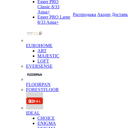
Egger PRO
Classic 8/33
Aqua+
Распродажа
Акции
Доставк
Egger PRO Large
8/33 Aqua+
EUROHOME
ART
MAJESTIC
LOFT
EVERSENSE
FLOORPAN
FORESTFLOOR
IDEAL
CHOICE
ENIGMA