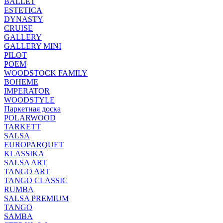
BALLET
ESTETICA
DYNASTY
CRUISE
GALLERY
GALLERY MINI
PILOT
POEM
WOODSTOCK FAMILY
BOHEME
IMPERATOR
WOODSTYLE
Паркетная доска
POLARWOOD
TARKETT
SALSA
EUROPARQUET
KLASSIKA
SALSA ART
TANGO ART
TANGO CLASSIC
RUMBA
SALSA PREMIUM
TANGO
SAMBA