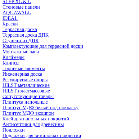
STEP XL & L
Стеновые панели
AQUAWALL
IDEAL
Краски
Террасная доска
Террасная доска ДПК
Ступени из ДПК
Комплектующие для террасной доски
Монтажные лаги
Кляймеры
Клипсы
Торцевые элементы
Инженерная доска
Регулируемые опоры
HILST металлические
HILST пластмассовые
Сопутствующие товары
Плинтуса напольные
Плинтус МДФ белый под покраску
Плинтус МДФ экошпон
Клей для напольных покрытий
Антисептики для древесины
Подложки
Подложки для виниловых покрытий