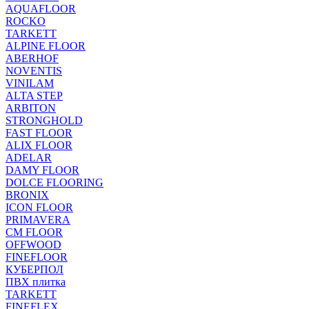
AQUAFLOOR
ROCKO
TARKETT
ALPINE FLOOR
ABERHOF
NOVENTIS
VINILAM
ALTA STEP
ARBITON
STRONGHOLD
FAST FLOOR
ALIX FLOOR
ADELAR
DAMY FLOOR
DOLCE FLOORING
BRONIX
ICON FLOOR
PRIMAVERA
CM FLOOR
OFFWOOD
FINEFLOOR
КУБЕРПОЛ
ПВХ плитка
TARKETT
FINEFLEX