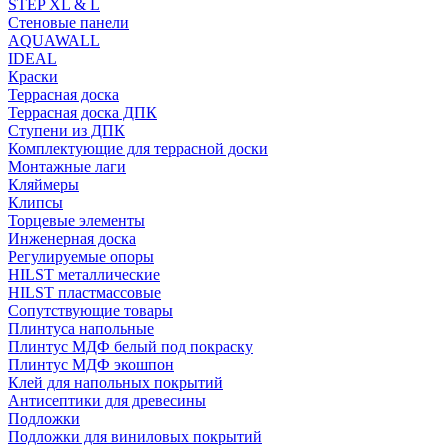
STEP XL & L
Стеновые панели
AQUAWALL
IDEAL
Краски
Террасная доска
Террасная доска ДПК
Ступени из ДПК
Комплектующие для террасной доски
Монтажные лаги
Кляймеры
Клипсы
Торцевые элементы
Инженерная доска
Регулируемые опоры
HILST металлические
HILST пластмассовые
Сопутствующие товары
Плинтуса напольные
Плинтус МДФ белый под покраску
Плинтус МДФ экошпон
Клей для напольных покрытий
Антисептики для древесины
Подложки
Подложки для виниловых покрытий