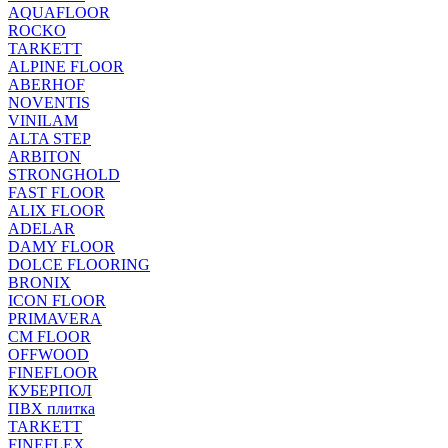
AQUAFLOOR
ROCKO
TARKETT
ALPINE FLOOR
ABERHOF
NOVENTIS
VINILAM
ALTA STEP
ARBITON
STRONGHOLD
FAST FLOOR
ALIX FLOOR
ADELAR
DAMY FLOOR
DOLCE FLOORING
BRONIX
ICON FLOOR
PRIMAVERA
CM FLOOR
OFFWOOD
FINEFLOOR
КУБЕРПОЛ
ПВХ плитка
TARKETT
FINEFLEX