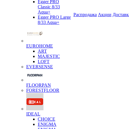
Egger PRO
Classic 8/33
Aqua+
Распродажа
Акции
Доставк
Egger PRO Large
8/33 Aqua+
EUROHOME
ART
MAJESTIC
LOFT
EVERSENSE
FLOORPAN
FORESTFLOOR
IDEAL
CHOICE
ENIGMA