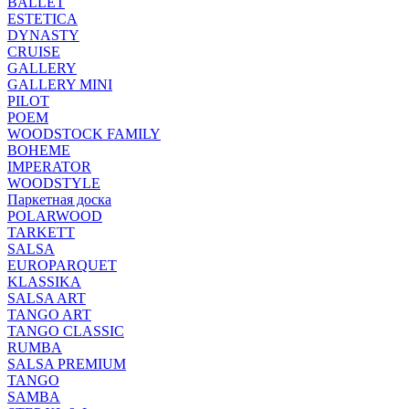
BALLET
ESTETICA
DYNASTY
CRUISE
GALLERY
GALLERY MINI
PILOT
POEM
WOODSTOCK FAMILY
BOHEME
IMPERATOR
WOODSTYLE
Паркетная доска
POLARWOOD
TARKETT
SALSA
EUROPARQUET
KLASSIKA
SALSA ART
TANGO ART
TANGO CLASSIC
RUMBA
SALSA PREMIUM
TANGO
SAMBA