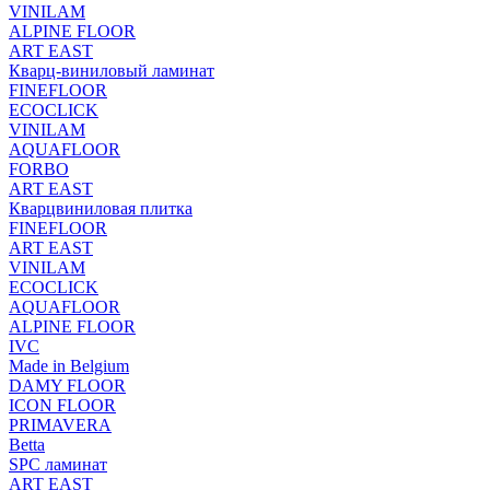
VINILAM
ALPINE FLOOR
ART EAST
Кварц-виниловый ламинат
FINEFLOOR
ECOCLICK
VINILAM
AQUAFLOOR
FORBO
ART EAST
Кварцвиниловая плитка
FINEFLOOR
ART EAST
VINILAM
ECOCLICK
AQUAFLOOR
ALPINE FLOOR
IVC
Made in Belgium
DAMY FLOOR
ICON FLOOR
PRIMAVERA
Betta
SPC ламинат
ART EAST