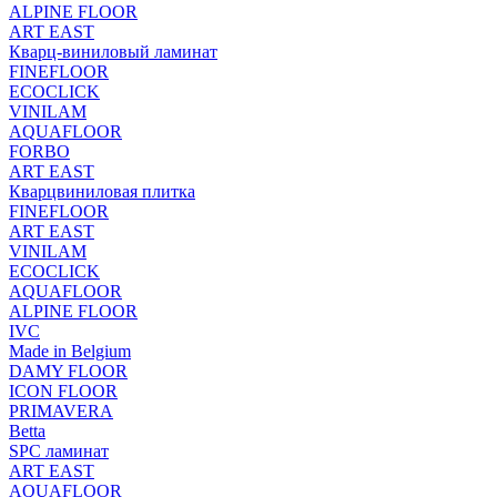
ALPINE FLOOR
ART EAST
Кварц-виниловый ламинат
FINEFLOOR
ECOCLICK
VINILAM
AQUAFLOOR
FORBO
ART EAST
Кварцвиниловая плитка
FINEFLOOR
ART EAST
VINILAM
ECOCLICK
AQUAFLOOR
ALPINE FLOOR
IVC
Made in Belgium
DAMY FLOOR
ICON FLOOR
PRIMAVERA
Betta
SPC ламинат
ART EAST
AQUAFLOOR