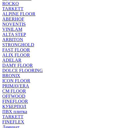
ROCKO
TARKETT
ALPINE FLOOR
ABERHOF
NOVENTIS
VINILAM
ALTA STEP
ARBITON
STRONGHOLD
FAST FLOOR
ALIX FLOOR
ADELAR
DAMY FLOOR
DOLCE FLOORING
BRONIX
ICON FLOOR
PRIMAVERA
CM FLOOR
OFFWOOD
FINEFLOOR
КУБЕРПОЛ
ПВХ плитка
TARKETT
FINEFLEX
Ламинат