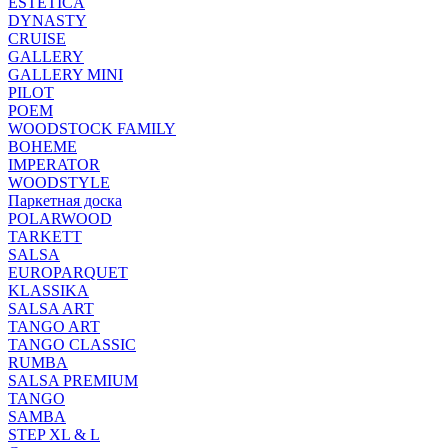
ESTETICA
DYNASTY
CRUISE
GALLERY
GALLERY MINI
PILOT
POEM
WOODSTOCK FAMILY
BOHEME
IMPERATOR
WOODSTYLE
Паркетная доска
POLARWOOD
TARKETT
SALSA
EUROPARQUET
KLASSIKA
SALSA ART
TANGO ART
TANGO CLASSIC
RUMBA
SALSA PREMIUM
TANGO
SAMBA
STEP XL & L