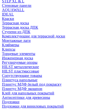
STEP XL & L
Стеновые панели
AQUAWALL
IDEAL
Краски
Террасная доска
Террасная доска ДПК
Ступени из ДПК
Комплектующие для террасной доски
Монтажные лаги
Кляймеры
Клипсы
Торцевые элементы
Инженерная доска
Регулируемые опоры
HILST металлические
HILST пластмассовые
Сопутствующие товары
Плинтуса напольные
Плинтус МДФ белый под покраску
Плинтус МДФ экошпон
Клей для напольных покрытий
Антисептики для древесины
Подложки
Подложки для виниловых покрытий