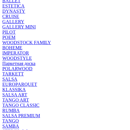
BALLET
ESTETICA
DYNASTY
CRUISE
GALLERY
GALLERY MINI
PILOT
POEM
WOODSTOCK FAMILY
BOHEME
IMPERATOR
WOODSTYLE
Паркетная доска
POLARWOOD
TARKETT
SALSA
EUROPARQUET
KLASSIKA
SALSA ART
TANGO ART
TANGO CLASSIC
RUMBA
SALSA PREMIUM
TANGO
SAMBA