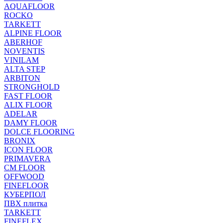
AQUAFLOOR
ROCKO
TARKETT
ALPINE FLOOR
ABERHOF
NOVENTIS
VINILAM
ALTA STEP
ARBITON
STRONGHOLD
FAST FLOOR
ALIX FLOOR
ADELAR
DAMY FLOOR
DOLCE FLOORING
BRONIX
ICON FLOOR
PRIMAVERA
CM FLOOR
OFFWOOD
FINEFLOOR
КУБЕРПОЛ
ПВХ плитка
TARKETT
FINEFLEX