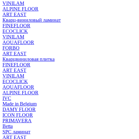
VINILAM
ALPINE FLOOR
ART EAST
Кварц-виниловый ламинат
FINEFLOOR
ECOCLICK
VINILAM
AQUAFLOOR
FORBO
ART EAST
Кварцвиниловая плитка
FINEFLOOR
ART EAST
VINILAM
ECOCLICK
AQUAFLOOR
ALPINE FLOOR
IVC
Made in Belgium
DAMY FLOOR
ICON FLOOR
PRIMAVERA
Betta
SPC ламинат
ART EAST