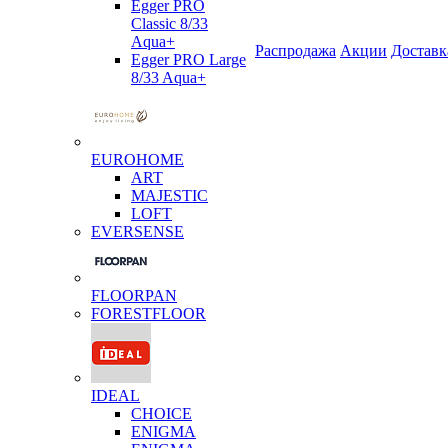
Egger PRO
Classic 8/33
Aqua+
Распродажа
Акции
Доставк
Egger PRO Large
8/33 Aqua+
EUROHOME
ART
MAJESTIC
LOFT
EVERSENSE
FLOORPAN
FORESTFLOOR
IDEAL
CHOICE
ENIGMA