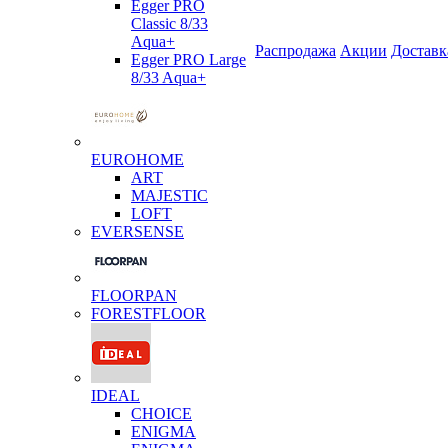
Egger PRO
Classic 8/33
Aqua+
Распродажа
Акции
Доставк
Egger PRO Large
8/33 Aqua+
EUROHOME
ART
MAJESTIC
LOFT
EVERSENSE
FLOORPAN
FORESTFLOOR
IDEAL
CHOICE
ENIGMA