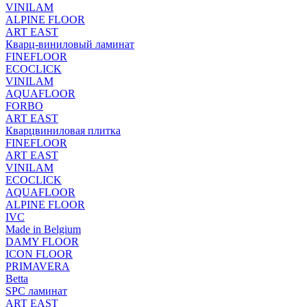
VINILAM
ALPINE FLOOR
ART EAST
Кварц-виниловый ламинат
FINEFLOOR
ECOCLICK
VINILAM
AQUAFLOOR
FORBO
ART EAST
Кварцвиниловая плитка
FINEFLOOR
ART EAST
VINILAM
ECOCLICK
AQUAFLOOR
ALPINE FLOOR
IVC
Made in Belgium
DAMY FLOOR
ICON FLOOR
PRIMAVERA
Betta
SPC ламинат
ART EAST