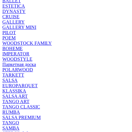
BALLET
ESTETICA
DYNASTY
CRUISE
GALLERY
GALLERY MINI
PILOT
POEM
WOODSTOCK FAMILY
BOHEME
IMPERATOR
WOODSTYLE
Паркетная доска
POLARWOOD
TARKETT
SALSA
EUROPARQUET
KLASSIKA
SALSA ART
TANGO ART
TANGO CLASSIC
RUMBA
SALSA PREMIUM
TANGO
SAMBA