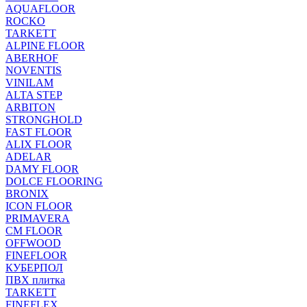
AQUAFLOOR
ROCKO
TARKETT
ALPINE FLOOR
ABERHOF
NOVENTIS
VINILAM
ALTA STEP
ARBITON
STRONGHOLD
FAST FLOOR
ALIX FLOOR
ADELAR
DAMY FLOOR
DOLCE FLOORING
BRONIX
ICON FLOOR
PRIMAVERA
CM FLOOR
OFFWOOD
FINEFLOOR
КУБЕРПОЛ
ПВХ плитка
TARKETT
FINEFLEX