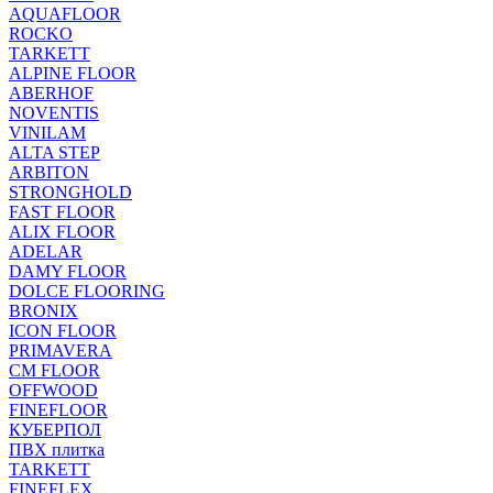
AQUAFLOOR
ROCKO
TARKETT
ALPINE FLOOR
ABERHOF
NOVENTIS
VINILAM
ALTA STEP
ARBITON
STRONGHOLD
FAST FLOOR
ALIX FLOOR
ADELAR
DAMY FLOOR
DOLCE FLOORING
BRONIX
ICON FLOOR
PRIMAVERA
CM FLOOR
OFFWOOD
FINEFLOOR
КУБЕРПОЛ
ПВХ плитка
TARKETT
FINEFLEX