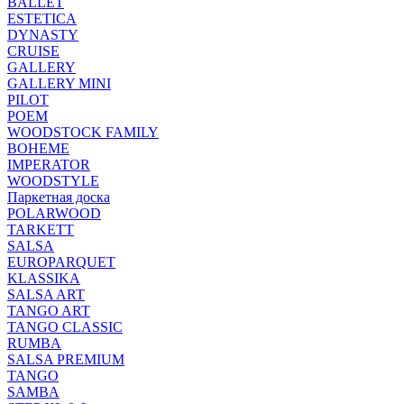
BALLET
ESTETICA
DYNASTY
CRUISE
GALLERY
GALLERY MINI
PILOT
POEM
WOODSTOCK FAMILY
BOHEME
IMPERATOR
WOODSTYLE
Паркетная доска
POLARWOOD
TARKETT
SALSA
EUROPARQUET
KLASSIKA
SALSA ART
TANGO ART
TANGO CLASSIC
RUMBA
SALSA PREMIUM
TANGO
SAMBA