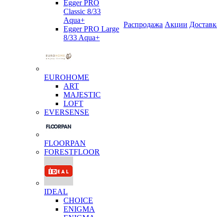
Egger PRO
Classic 8/33
Aqua+
Распродажа
Акции
Доставк
Egger PRO Large
8/33 Aqua+
EUROHOME
ART
MAJESTIC
LOFT
EVERSENSE
FLOORPAN
FORESTFLOOR
IDEAL
CHOICE
ENIGMA