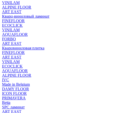
VINILAM
ALPINE FLOOR
ART EAST
Кварц-виниловый ламинат
FINEFLOOR
ECOCLICK
VINILAM
AQUAFLOOR
FORBO
ART EAST
Кварцвиниловая плитка
FINEFLOOR
ART EAST
VINILAM
ECOCLICK
AQUAFLOOR
ALPINE FLOOR
IVC
Made in Belgium
DAMY FLOOR
ICON FLOOR
PRIMAVERA
Betta
SPC ламинат
ART EAST