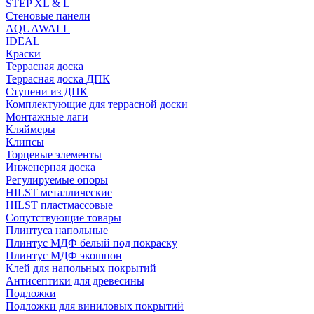
STEP XL & L
Стеновые панели
AQUAWALL
IDEAL
Краски
Террасная доска
Террасная доска ДПК
Ступени из ДПК
Комплектующие для террасной доски
Монтажные лаги
Кляймеры
Клипсы
Торцевые элементы
Инженерная доска
Регулируемые опоры
HILST металлические
HILST пластмассовые
Сопутствующие товары
Плинтуса напольные
Плинтус МДФ белый под покраску
Плинтус МДФ экошпон
Клей для напольных покрытий
Антисептики для древесины
Подложки
Подложки для виниловых покрытий