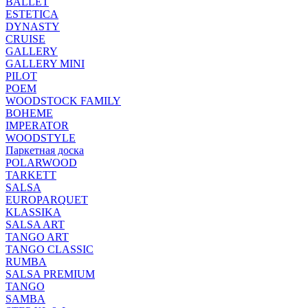
BALLET
ESTETICA
DYNASTY
CRUISE
GALLERY
GALLERY MINI
PILOT
POEM
WOODSTOCK FAMILY
BOHEME
IMPERATOR
WOODSTYLE
Паркетная доска
POLARWOOD
TARKETT
SALSA
EUROPARQUET
KLASSIKA
SALSA ART
TANGO ART
TANGO CLASSIC
RUMBA
SALSA PREMIUM
TANGO
SAMBA