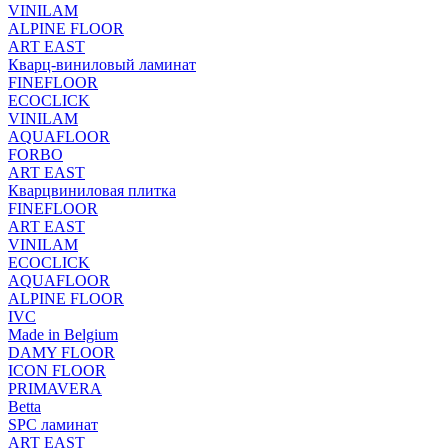
VINILAM
ALPINE FLOOR
ART EAST
Кварц-виниловый ламинат
FINEFLOOR
ECOCLICK
VINILAM
AQUAFLOOR
FORBO
ART EAST
Кварцвиниловая плитка
FINEFLOOR
ART EAST
VINILAM
ECOCLICK
AQUAFLOOR
ALPINE FLOOR
IVC
Made in Belgium
DAMY FLOOR
ICON FLOOR
PRIMAVERA
Betta
SPC ламинат
ART EAST