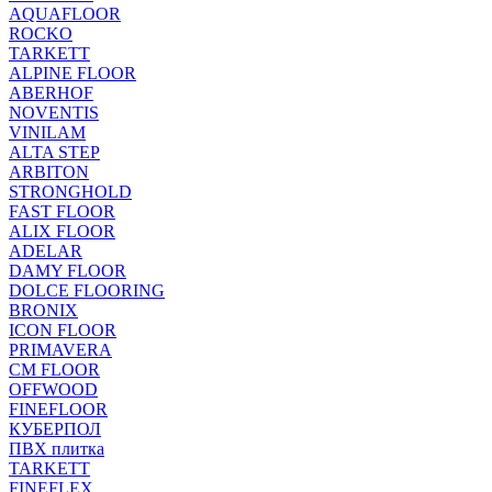
AQUAFLOOR
ROCKO
TARKETT
ALPINE FLOOR
ABERHOF
NOVENTIS
VINILAM
ALTA STEP
ARBITON
STRONGHOLD
FAST FLOOR
ALIX FLOOR
ADELAR
DAMY FLOOR
DOLCE FLOORING
BRONIX
ICON FLOOR
PRIMAVERA
CM FLOOR
OFFWOOD
FINEFLOOR
КУБЕРПОЛ
ПВХ плитка
TARKETT
FINEFLEX