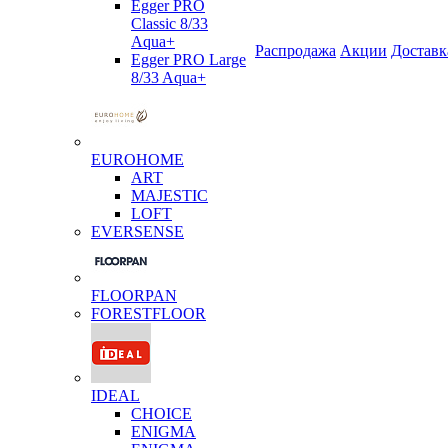
Egger PRO
Classic 8/33
Aqua+
Распродажа
Акции
Доставк
Egger PRO Large
8/33 Aqua+
EUROHOME
ART
MAJESTIC
LOFT
EVERSENSE
FLOORPAN
FORESTFLOOR
IDEAL
CHOICE
ENIGMA