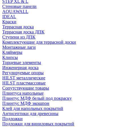
STEP XL & L
Стеновые панели
AQUAWALL
IDEAL
Краски
Террасная доска
Террасная доска ДПК
Ступени из ДПК
Комплектующие для террасной доски
Монтажные лаги
Кляймеры
Клипсы
Торцевые элементы
Инженерная доска
Регулируемые опоры
HILST металлические
HILST пластмассовые
Сопутствующие товары
Плинтуса напольные
Плинтус МДФ белый под покраску
Плинтус МДФ экошпон
Клей для напольных покрытий
Антисептики для древесины
Подложки
Подложки для виниловых покрытий