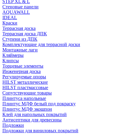
STEP XL & L
Стеновые панели
AQUAWALL
IDEAL
Краски
Террасная доска
Террасная доска ДПК
Ступени из ДПК
Комплектующие для террасной доски
Монтажные лаги
Кляймеры
Клипсы
Торцевые элементы
Инженерная доска
Регулируемые опоры
HILST металлические
HILST пластмассовые
Сопутствующие товары
Плинтуса напольные
Плинтус МДФ белый под покраску
Плинтус МДФ экошпон
Клей для напольных покрытий
Антисептики для древесины
Подложки
Подложки для виниловых покрытий