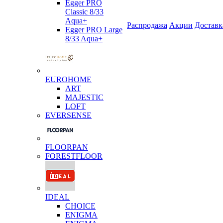
Egger PRO
Classic 8/33
Aqua+
Распродажа
Акции
Доставк
Egger PRO Large
8/33 Aqua+
EUROHOME
ART
MAJESTIC
LOFT
EVERSENSE
FLOORPAN
FORESTFLOOR
IDEAL
CHOICE
ENIGMA