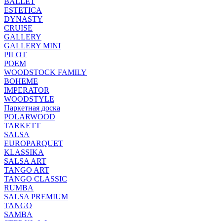
BALLET
ESTETICA
DYNASTY
CRUISE
GALLERY
GALLERY MINI
PILOT
POEM
WOODSTOCK FAMILY
BOHEME
IMPERATOR
WOODSTYLE
Паркетная доска
POLARWOOD
TARKETT
SALSA
EUROPARQUET
KLASSIKA
SALSA ART
TANGO ART
TANGO CLASSIC
RUMBA
SALSA PREMIUM
TANGO
SAMBA