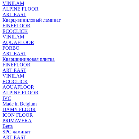
VINILAM
ALPINE FLOOR
ART EAST
Кварц-виниловый ламинат
FINEFLOOR
ECOCLICK
VINILAM
AQUAFLOOR
FORBO
ART EAST
Кварцвиниловая плитка
FINEFLOOR
ART EAST
VINILAM
ECOCLICK
AQUAFLOOR
ALPINE FLOOR
IVC
Made in Belgium
DAMY FLOOR
ICON FLOOR
PRIMAVERA
Betta
SPC ламинат
ART EAST