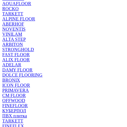
AQUAFLOOR
ROCKO
TARKETT
ALPINE FLOOR
ABERHOF
NOVENTIS
VINILAM
ALTA STEP
ARBITON
STRONGHOLD
FAST FLOOR
ALIX FLOOR
ADELAR
DAMY FLOOR
DOLCE FLOORING
BRONIX
ICON FLOOR
PRIMAVERA
CM FLOOR
OFFWOOD
FINEFLOOR
КУБЕРПОЛ
ПВХ плитка
TARKETT
FINEFLEX