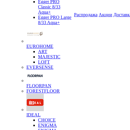
Egger PRO
Classic 8/33
Aqua+
Распродажа
Акции
Доставк
Egger PRO Large
8/33 Aqua+
EUROHOME
ART
MAJESTIC
LOFT
EVERSENSE
FLOORPAN
FORESTFLOOR
IDEAL
CHOICE
ENIGMA