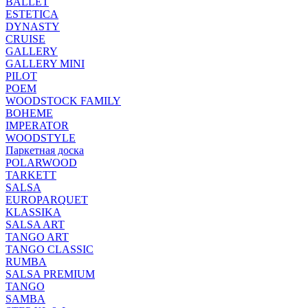
BALLET
ESTETICA
DYNASTY
CRUISE
GALLERY
GALLERY MINI
PILOT
POEM
WOODSTOCK FAMILY
BOHEME
IMPERATOR
WOODSTYLE
Паркетная доска
POLARWOOD
TARKETT
SALSA
EUROPARQUET
KLASSIKA
SALSA ART
TANGO ART
TANGO CLASSIC
RUMBA
SALSA PREMIUM
TANGO
SAMBA