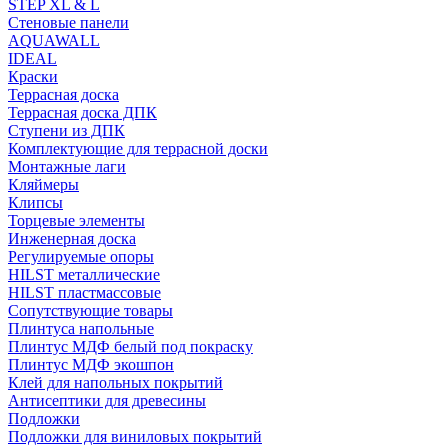
STEP XL & L
Стеновые панели
AQUAWALL
IDEAL
Краски
Террасная доска
Террасная доска ДПК
Ступени из ДПК
Комплектующие для террасной доски
Монтажные лаги
Кляймеры
Клипсы
Торцевые элементы
Инженерная доска
Регулируемые опоры
HILST металлические
HILST пластмассовые
Сопутствующие товары
Плинтуса напольные
Плинтус МДФ белый под покраску
Плинтус МДФ экошпон
Клей для напольных покрытий
Антисептики для древесины
Подложки
Подложки для виниловых покрытий