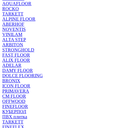
AQUAFLOOR
ROCKO
TARKETT
ALPINE FLOOR
ABERHOF
NOVENTIS
VINILAM
ALTA STEP
ARBITON
STRONGHOLD
FAST FLOOR
ALIX FLOOR
ADELAR
DAMY FLOOR
DOLCE FLOORING
BRONIX
ICON FLOOR
PRIMAVERA
CM FLOOR
OFFWOOD
FINEFLOOR
КУБЕРПОЛ
ПВХ плитка
TARKETT
FINEFLEX