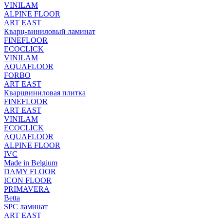
VINILAM
ALPINE FLOOR
ART EAST
Кварц-виниловый ламинат
FINEFLOOR
ECOCLICK
VINILAM
AQUAFLOOR
FORBO
ART EAST
Кварцвиниловая плитка
FINEFLOOR
ART EAST
VINILAM
ECOCLICK
AQUAFLOOR
ALPINE FLOOR
IVC
Made in Belgium
DAMY FLOOR
ICON FLOOR
PRIMAVERA
Betta
SPC ламинат
ART EAST