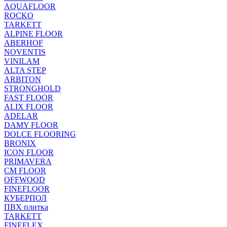
AQUAFLOOR
ROCKO
TARKETT
ALPINE FLOOR
ABERHOF
NOVENTIS
VINILAM
ALTA STEP
ARBITON
STRONGHOLD
FAST FLOOR
ALIX FLOOR
ADELAR
DAMY FLOOR
DOLCE FLOORING
BRONIX
ICON FLOOR
PRIMAVERA
CM FLOOR
OFFWOOD
FINEFLOOR
КУБЕРПОЛ
ПВХ плитка
TARKETT
FINEFLEX