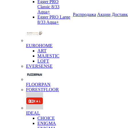
Egger PRO
Classic 8/33
Aqua+
Распродажа
Акции
Доставк
Egger PRO Large
8/33 Aqua+
EUROHOME
ART
MAJESTIC
LOFT
EVERSENSE
FLOORPAN
FORESTFLOOR
IDEAL
CHOICE
ENIGMA