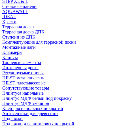
STEP XL & L
Стеновые панели
AQUAWALL
IDEAL
Краски
Террасная доска
Террасная доска ДПК
Ступени из ДПК
Комплектующие для террасной доски
Монтажные лаги
Кляймеры
Клипсы
Торцевые элементы
Инженерная доска
Регулируемые опоры
HILST металлические
HILST пластмассовые
Сопутствующие товары
Плинтуса напольные
Плинтус МДФ белый под покраску
Плинтус МДФ экошпон
Клей для напольных покрытий
Антисептики для древесины
Подложки
Подложки для виниловых покрытий