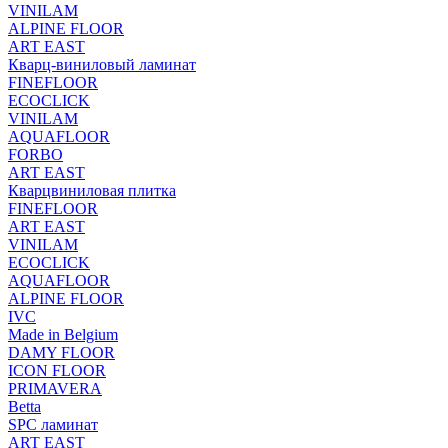
VINILAM
ALPINE FLOOR
ART EAST
Кварц-виниловый ламинат
FINEFLOOR
ECOCLICK
VINILAM
AQUAFLOOR
FORBO
ART EAST
Кварцвиниловая плитка
FINEFLOOR
ART EAST
VINILAM
ECOCLICK
AQUAFLOOR
ALPINE FLOOR
IVC
Made in Belgium
DAMY FLOOR
ICON FLOOR
PRIMAVERA
Betta
SPC ламинат
ART EAST