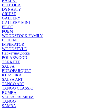
BALLET
ESTETICA
DYNASTY
CRUISE
GALLERY
GALLERY MINI
PILOT
POEM
WOODSTOCK FAMILY
BOHEME
IMPERATOR
WOODSTYLE
Паркетная доска
POLARWOOD
TARKETT
SALSA
EUROPARQUET
KLASSIKA
SALSA ART
TANGO ART
TANGO CLASSIC
RUMBA
SALSA PREMIUM
TANGO
SAMBA