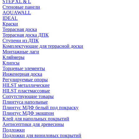
STEP XL & L
Стеновые панели
AQUAWALL
IDEAL
Краски
Террасная доска
Террасная доска ДПК
Ступени из ДПК
Комплектующие для террасной доски
Монтажные лаги
Кляймеры
Клипсы
Торцевые элементы
Инженерная доска
Регулируемые опоры
HILST металлические
HILST пластмассовые
Сопутствующие товары
Плинтуса напольные
Плинтус МДФ белый под покраску
Плинтус МДФ экошпон
Клей для напольных покрытий
Антисептики для древесины
Подложки
Подложки для виниловых покрытий