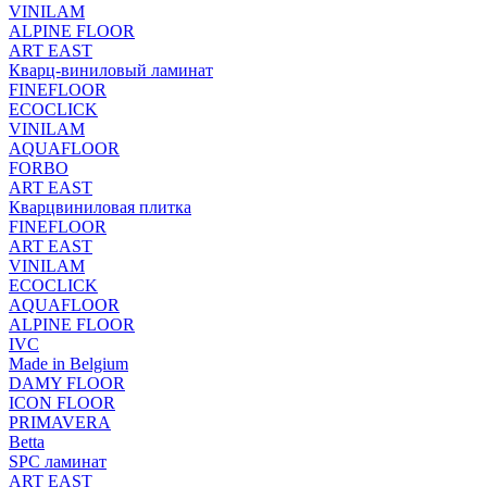
VINILAM
ALPINE FLOOR
ART EAST
Кварц-виниловый ламинат
FINEFLOOR
ECOCLICK
VINILAM
AQUAFLOOR
FORBO
ART EAST
Кварцвиниловая плитка
FINEFLOOR
ART EAST
VINILAM
ECOCLICK
AQUAFLOOR
ALPINE FLOOR
IVC
Made in Belgium
DAMY FLOOR
ICON FLOOR
PRIMAVERA
Betta
SPC ламинат
ART EAST