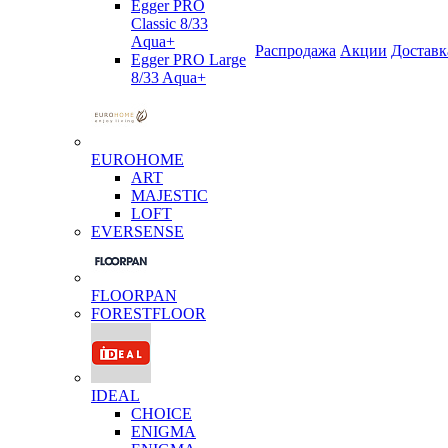
Egger PRO
Classic 8/33
Aqua+
Распродажа
Акции
Доставк
Egger PRO Large
8/33 Aqua+
EUROHOME
ART
MAJESTIC
LOFT
EVERSENSE
FLOORPAN
FORESTFLOOR
IDEAL
CHOICE
ENIGMA