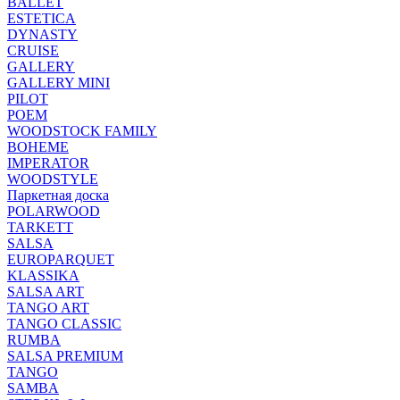
BALLET
ESTETICA
DYNASTY
CRUISE
GALLERY
GALLERY MINI
PILOT
POEM
WOODSTOCK FAMILY
BOHEME
IMPERATOR
WOODSTYLE
Паркетная доска
POLARWOOD
TARKETT
SALSA
EUROPARQUET
KLASSIKA
SALSA ART
TANGO ART
TANGO CLASSIC
RUMBA
SALSA PREMIUM
TANGO
SAMBA