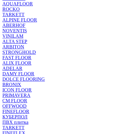
AQUAFLOOR
ROCKO
TARKETT
ALPINE FLOOR
ABERHOF
NOVENTIS
VINILAM
ALTA STEP
ARBITON
STRONGHOLD
FAST FLOOR
ALIX FLOOR
ADELAR
DAMY FLOOR
DOLCE FLOORING
BRONIX
ICON FLOOR
PRIMAVERA
CM FLOOR
OFFWOOD
FINEFLOOR
КУБЕРПОЛ
ПВХ плитка
TARKETT
FINEFLEX