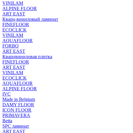
VINILAM
ALPINE FLOOR
ART EAST
Кварц-виниловый ламинат
FINEFLOOR
ECOCLICK
VINILAM
AQUAFLOOR
FORBO
ART EAST
Кварцвиниловая плитка
FINEFLOOR
ART EAST
VINILAM
ECOCLICK
AQUAFLOOR
ALPINE FLOOR
IVC
Made in Belgium
DAMY FLOOR
ICON FLOOR
PRIMAVERA
Betta
SPC ламинат
ART EAST