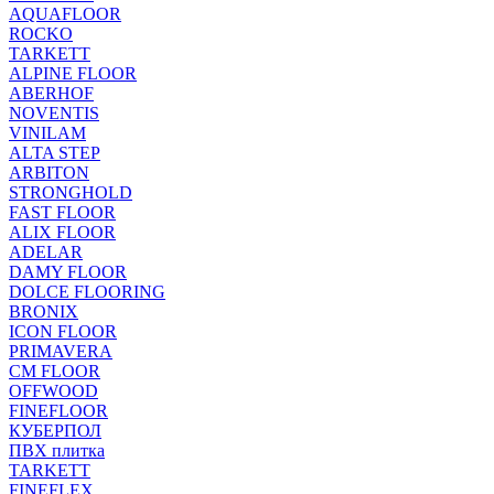
AQUAFLOOR
ROCKO
TARKETT
ALPINE FLOOR
ABERHOF
NOVENTIS
VINILAM
ALTA STEP
ARBITON
STRONGHOLD
FAST FLOOR
ALIX FLOOR
ADELAR
DAMY FLOOR
DOLCE FLOORING
BRONIX
ICON FLOOR
PRIMAVERA
CM FLOOR
OFFWOOD
FINEFLOOR
КУБЕРПОЛ
ПВХ плитка
TARKETT
FINEFLEX