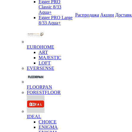
Egger PRO
Classic 8/33
Aqua+
Распродажа
Акции
Доставк
Egger PRO Large
8/33 Aqua+
EUROHOME
ART
MAJESTIC
LOFT
EVERSENSE
FLOORPAN
FORESTFLOOR
IDEAL
CHOICE
ENIGMA