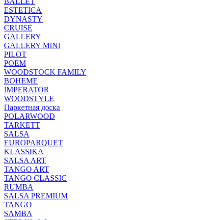
BALLET
ESTETICA
DYNASTY
CRUISE
GALLERY
GALLERY MINI
PILOT
POEM
WOODSTOCK FAMILY
BOHEME
IMPERATOR
WOODSTYLE
Паркетная доска
POLARWOOD
TARKETT
SALSA
EUROPARQUET
KLASSIKA
SALSA ART
TANGO ART
TANGO CLASSIC
RUMBA
SALSA PREMIUM
TANGO
SAMBA